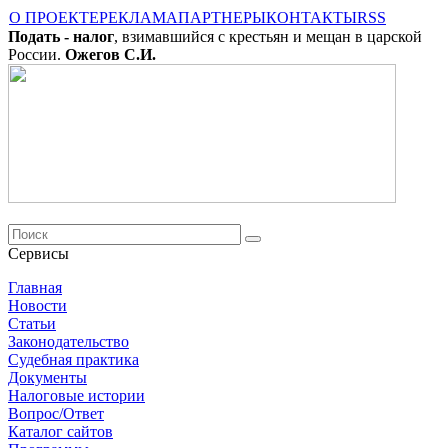
О ПРОЕКТЕ
РЕКЛАМА
ПАРТНЕРЫ
КОНТАКТЫ
RSS
Подать - налог
, взимавшийся с крестьян и мещан в царской
России.
Ожегов С.И.
Сервисы
Главная
Новости
Cтатьи
Законодательство
Судебная практика
Документы
Налоговые истории
Вопрос/Ответ
Каталог сайтов