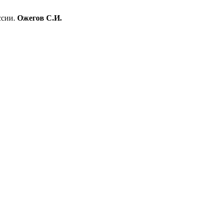
ссии.
Ожегов С.И.