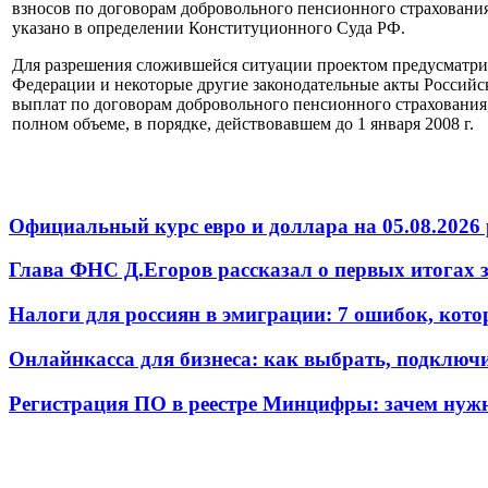
взносов по договорам добровольного пенсионного страхования, 
указано в определении Конституционного Суда РФ.
Для разрешения сложившейся ситуации проектом предусматрив
Федерации и некоторые другие законодательные акты Российс
выплат по договорам добровольного пенсионного страхования,
полном объеме, в порядке, действовавшем до 1 января 2008 г.
Официальный курс евро и доллара на 05.08.2026 
Глава ФНС Д.Егоров рассказал о первых итогах
Налоги для россиян в эмиграции: 7 ошибок, кот
Онлайнкасса для бизнеса: как выбрать, подключ
Регистрация ПО в реестре Минцифры: зачем нужн