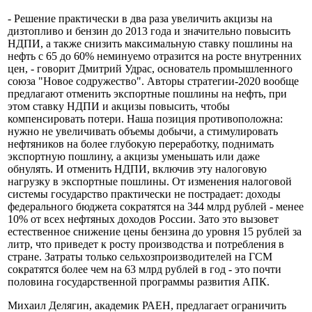
- Решение практически в два раза увеличить акцизы на
дизтопливо и бензин до 2013 года и значительно повысить
НДПИ, а также снизить максимальную ставку пошлины на
нефть с 65 до 60% неминуемо отразится на росте внутренних
цен, - говорит Дмитрий Удрас, основатель промышленного
союза "Новое содружество". Авторы стратегии-2020 вообще
предлагают отменить экспортные пошлины на нефть, при
этом ставку НДПИ и акцизы повысить, чтобы
компенсировать потери. Наша позиция противоположна:
нужно не увеличивать объемы добычи, а стимулировать
нефтяников на более глубокую переработку, поднимать
экспортную пошлину, а акцизы уменьшать или даже
обнулять. И отменить НДПИ, включив эту налоговую
нагрузку в экспортные пошлины. От изменения налоговой
системы государство практически не пострадает: доходы
федерального бюджета сократятся на 344 млрд рублей - менее
10% от всех нефтяных доходов России. Зато это вызовет
естественное снижение цены бензина до уровня 15 рублей за
литр, что приведет к росту производства и потребления в
стране. Затраты только сельхозпроизводителей на ГСМ
сократятся более чем на 63 млрд рублей в год - это почти
половина государственной программы развития АПК.
Михаил Делягин, академик РАЕН, предлагает ограничить