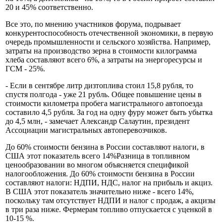
20 и 45% соответственно.
Все это, по мнению участников форума, подрывает
конкурентоспособность отечественной экономики, в первую
очередь промышленности и сельского хозяйства. Например,
затраты на производство зерна в стоимости килограмма
хлеба составляют всего 6%, а затраты на энергоресурсы и
ГСМ - 25%.
- Если в сентябре литр дизтоплива стоил 15,8 рубля, то
спустя полгода - уже 21 рубль. Общее повышение цены в
стоимости километра пробега магистрального автопоезда
составило 4,5 рубля. За год на одну фуру может быть убытка
до 4,5 млн, - замечает Александр Салаутин, президент
Ассоциации магистральных автоперевозчиков.
До 60% стоимости бензина в России составляют налоги, в
США этот показатель всего 14%Разница в топливном
ценообразовании во многом объясняется спецификой
налогообложения. До 60% стоимости бензина в России
составляют налоги: НДПИ, НДС, налог на прибыль и акциз.
В США этот показатель значительно ниже - всего 14%,
поскольку там отсутствует НДПИ и налог с продаж, а акцизы
в три раза ниже. Фермерам топливо отпускается с уценкой в
10-15 %.