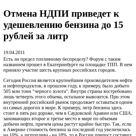
Отмена НДПИ приведет к
удешевлению бензина до 15
рублей за литр
19.04.2011
Есть ли предел топливному беспределу? Форум с таким
названием прошел в Екатеринбурге на площадке ТПП. В нем
приняло участие шесть крупных российских городов.
Сегодня Россия является крупнейшим производителем нефти
и нефтепродуктов, в прошлом году, к примеру, было добыто
505 млн тонн "черного золота". Внутри страны востребовано
лишь четверть этого объема, остальное вывозится. При этом
внутренний российский рынок продолжает оставаться одним
из самых дорогих в мире. К примеру, литр бензина здесь
стоит в пять раз дороже, чем в Саудовской Аравии или США,
занимающих второе и третье место в мире по объемам
добычи нефти, причем цены растут крайне быстро. Так, если
в Америке стоимость бензина за последний год увеличилась
на 10%, а дизтоплива - на 18%, то в России прирост составил