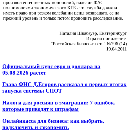
произвол естественных монополий, наделив ФАС
полномочиями экономического КГБ - эта служба должна
иметь право при резком колебании цены возвращать ее на
прежний уровень и только потом проводить расследование.
Наталия Швабауэр, Екатеринбург
Игра на понижение
"Российская Бизнес-газета" №796 (14)
19.04.2011
Официальный курс евро и доллара на
05.08.2026 растет
Глава ФНС Д.Егоров рассказал о первых итогах
запуска системы СПОТ
Налоги для россиян в эмиграции: 7 ошибок,
которые приводят к штрафам
Онлайнкасса для бизнеса: как выбрать,
подключить и сэкономить