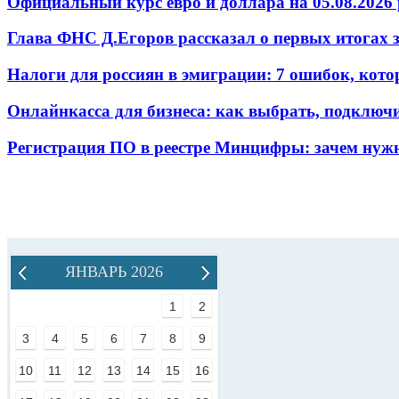
Официальный курс евро и доллара на 05.08.2026 
Глава ФНС Д.Егоров рассказал о первых итогах
Налоги для россиян в эмиграции: 7 ошибок, кот
Онлайнкасса для бизнеса: как выбрать, подключ
Регистрация ПО в реестре Минцифры: зачем нужн
ЯНВАРЬ 2026
1
2
3
4
5
6
7
8
9
10
11
12
13
14
15
16