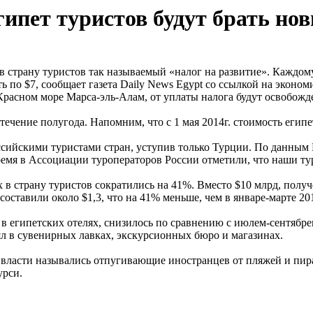
ипет туристов будут брать но
в страну туристов так называемый «налог на развитие». Каждом
 по $7, сообщает газета Daily News Egypt со ссылкой на эконом
расном море Марса-эль-Алам, от уплаты налога будут освобожд
 течение полугода. Напомним, что с 1 мая 2014г. стоимость египе
сийскими туристами стран, уступив только Турции. По данным Р
время в Ассоциации туроператоров России отметили, что наши ту
 страну туристов сократились на 41%. Вместо $10 млрд, получен
оставили около $1,3, что на 41% меньше, чем в январе-марте 201
в египетских отелях, снизилось по сравнению с июлем-сентябрем
л в сувенирных лавках, экскурсионных бюро и магазинах.
 власти назывались отпугивающие иностранцев от пляжей и пир
урси.