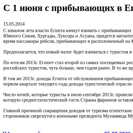
С 1 июня с прибывающих в Ег
15.05.2014
С началом лета власти Египта начнут взимать с прибывающих 
Южного Синая, Хургады, Луксора и Асуана, придется заплатить
время пассажиры рейсов, прибывающих в расположенный на К
Предполагается, что новый налог будет взиматься с туристов в
По итогам 2013г. Египет стал второй из самых посещаемых рос
российских туристов, чуть больше, чем годом ранее. В то же 
В том же 2013г. доходы Египта от обслуживания прибывающих в
первом квартале текущего года доходы туристической отрасли с
Число ночей, которые туристы в июле-сентябре 2013г. провели 
которую среднестатистический гость Страны фараонов оставля
Главной причиной сокращения доходов от туризма египетские
сторонников свергнутого военными президента Мухаммеда М