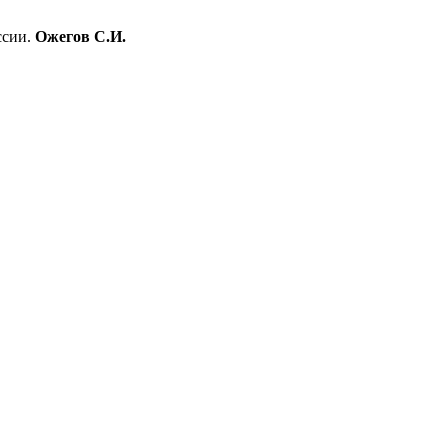
ссии.
Ожегов С.И.