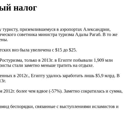
вый налог
у туристу, приземлившемуся в аэропортах Александрии,
ического советника министра туризма Адалы Рагаб. В то же
ены.
тских виз была увеличена с $15 до $25.
остуризма, только в 2013г. в Египте побывали 1,909 млн
ристы стали заметно меньше тратить на отдыхе.
ных в 2012г., Египту удалось заработать лишь $5,9 млрд. В
3г.
 2012г. более чем вдвое (-57%). Заметно сократилась и сумма,
амид беспорядки, связанные с выступлениями исламистов и