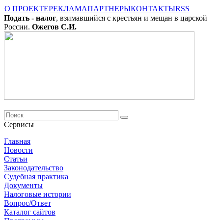
О ПРОЕКТЕ
РЕКЛАМА
ПАРТНЕРЫ
КОНТАКТЫ
RSS
Подать - налог
, взимавшийся с крестьян и мещан в царской
России.
Ожегов С.И.
Сервисы
Главная
Новости
Cтатьи
Законодательство
Судебная практика
Документы
Налоговые истории
Вопрос/Ответ
Каталог сайтов