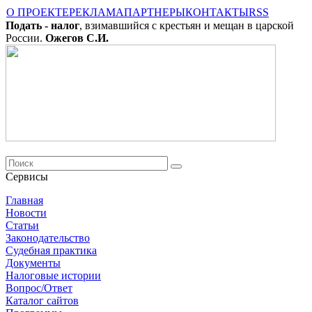
О ПРОЕКТЕ
РЕКЛАМА
ПАРТНЕРЫ
КОНТАКТЫ
RSS
Подать - налог
, взимавшийся с крестьян и мещан в царской
России.
Ожегов С.И.
Сервисы
Главная
Новости
Cтатьи
Законодательство
Судебная практика
Документы
Налоговые истории
Вопрос/Ответ
Каталог сайтов