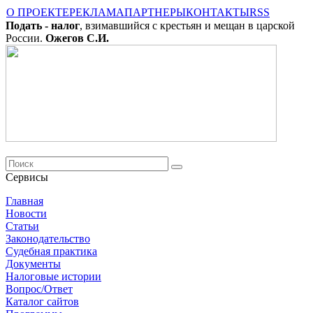
О ПРОЕКТЕ
РЕКЛАМА
ПАРТНЕРЫ
КОНТАКТЫ
RSS
Подать - налог
, взимавшийся с крестьян и мещан в царской
России.
Ожегов С.И.
Сервисы
Главная
Новости
Cтатьи
Законодательство
Судебная практика
Документы
Налоговые истории
Вопрос/Ответ
Каталог сайтов