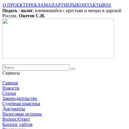
О ПРОЕКТЕ
РЕКЛАМА
ПАРТНЕРЫ
КОНТАКТЫ
RSS
Подать - налог
, взимавшийся с крестьян и мещан в царской
России.
Ожегов С.И.
Сервисы
Главная
Новости
Cтатьи
Законодательство
Судебная практика
Документы
Налоговые истории
Вопрос/Ответ
Каталог сайтов