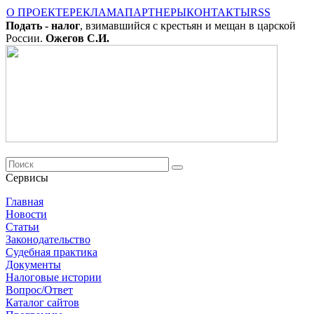
О ПРОЕКТЕ
РЕКЛАМА
ПАРТНЕРЫ
КОНТАКТЫ
RSS
Подать - налог
, взимавшийся с крестьян и мещан в царской
России.
Ожегов С.И.
Сервисы
Главная
Новости
Cтатьи
Законодательство
Судебная практика
Документы
Налоговые истории
Вопрос/Ответ
Каталог сайтов