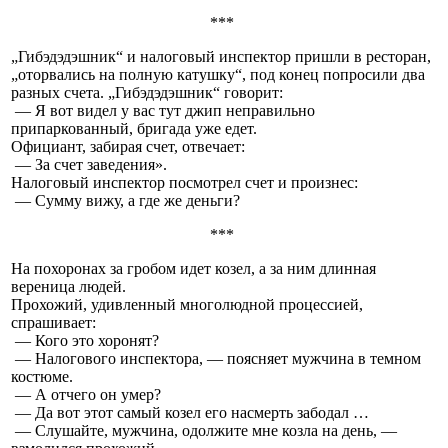
***
„Гибэдэдэшник“ и налоговый инспектор пришли в ресторан,
„оторвались на полную катушку“, под конец попросили два
разных счета. „Гибэдэдэшник“ говорит:
— Я вот видел у вас тут джип неправильно
припаркованный, бригада уже едет.
Официант, забирая счет, отвечает:
— За счет заведения».
Налоговый инспектор посмотрел счет и произнес:
— Сумму вижу, а где же деньги?
***
На похоронах за гробом идет козел, а за ним длинная
вереница людей.
Прохожий, удивленный многолюдной процессией,
спрашивает:
— Кого это хоронят?
— Налогового инспектора, — поясняет мужчина в темном
костюме.
— А отчего он умер?
— Да вот этот самый козел его насмерть забодал …
— Слушайте, мужчина, одолжите мне козла на день, —