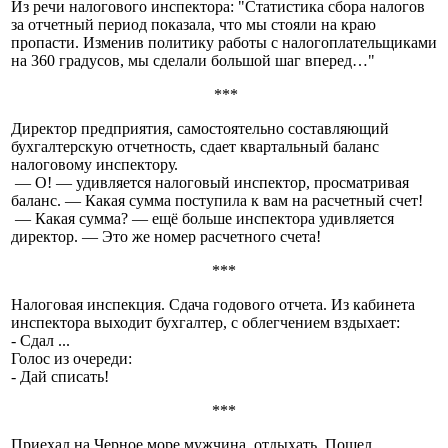
Из речи налогового инспектора: "Статистика сбора налогов
за отчетный период показала, что мы стояли на краю
пропасти. Изменив политику работы с налогоплательщиками
на 360 градусов, мы сделали большой шаг вперед…"
***
Директор предприятия, самостоятельно составляющий
бухгалтерскую отчетность, сдает квартальный баланс
налоговому инспектору.
— О! — удивляется налоговый инспектор, просматривая
баланс. — Какая сумма поступила к вам на расчетный счет!
— Какая сумма? — ещё больше инспектора удивляется
директор. — Это же номер расчетного счета!
***
Налоговая инспекция. Сдача годового отчета. Из кабинета
инспектора выходит бухгалтер, с облегчением вздыхает:
- Сдал ...
Голос из очереди:
- Дай списать!
***
Приехал на Черное море мужчина, отдыхать. Пошел