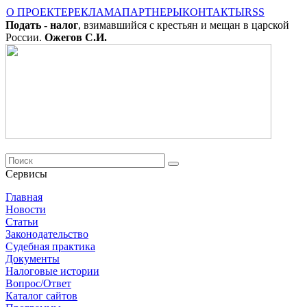
О ПРОЕКТЕ
РЕКЛАМА
ПАРТНЕРЫ
КОНТАКТЫ
RSS
Подать - налог
, взимавшийся с крестьян и мещан в царской
России.
Ожегов С.И.
Сервисы
Главная
Новости
Cтатьи
Законодательство
Судебная практика
Документы
Налоговые истории
Вопрос/Ответ
Каталог сайтов