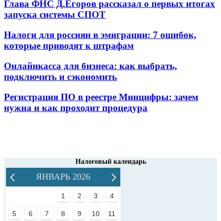
Глава ФНС Д.Егоров рассказал о первых итогах
запуска системы СПОТ
Налоги для россиян в эмиграции: 7 ошибок,
которые приводят к штрафам
Онлайнкасса для бизнеса: как выбрать,
подключить и сэкономить
Регистрация ПО в реестре Минцифры: зачем
нужна и как проходит процедура
Налоговый календарь
ЯНВАРЬ 2026
1
2
3
4
5
6
7
8
9
10
11