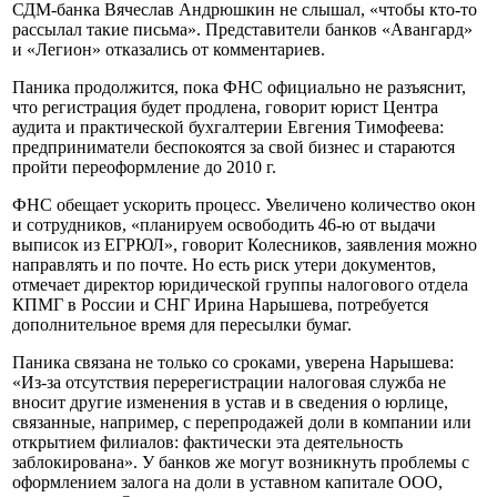
СДМ-банка Вячеслав Андрюшкин не слышал, «чтобы кто-то
рассылал такие письма». Представители банков «Авангард»
и «Легион» отказались от комментариев.
Паника продолжится, пока ФНС официально не разъяснит,
что регистрация будет продлена, говорит юрист Центра
аудита и практической бухгалтерии Евгения Тимофеева:
предприниматели беспокоятся за свой бизнес и стараются
пройти переоформление до 2010 г.
ФНС обещает ускорить процесс. Увеличено количество окон
и сотрудников, «планируем освободить 46-ю от выдачи
выписок из ЕГРЮЛ», говорит Колесников, заявления можно
направлять и по почте. Но есть риск утери документов,
отмечает директор юридической группы налогового отдела
КПМГ в России и СНГ Ирина Нарышева, потребуется
дополнительное время для пересылки бумаг.
Паника связана не только со сроками, уверена Нарышева:
«Из-за отсутствия перерегистрации налоговая служба не
вносит другие изменения в устав и в сведения о юрлице,
связанные, например, с перепродажей доли в компании или
открытием филиалов: фактически эта деятельность
заблокирована». У банков же могут возникнуть проблемы с
оформлением залога на доли в уставном капитале ООО,