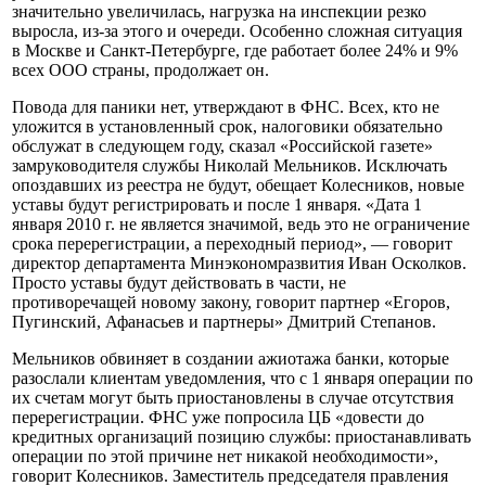
значительно увеличилась, нагрузка на инспекции резко
выросла, из-за этого и очереди. Особенно сложная ситуация
в Москве и Санкт-Петербурге, где работает более 24% и 9%
всех ООО страны, продолжает он.
Повода для паники нет, утверждают в ФНС. Всех, кто не
уложится в установленный срок, налоговики обязательно
обслужат в следующем году, сказал «Российской газете»
замруководителя службы Николай Мельников. Исключать
опоздавших из реестра не будут, обещает Колесников, новые
уставы будут регистрировать и после 1 января. «Дата 1
января 2010 г. не является значимой, ведь это не ограничение
срока перерегистрации, а переходный период», — говорит
директор департамента Минэкономразвития Иван Осколков.
Просто уставы будут действовать в части, не
противоречащей новому закону, говорит партнер «Егоров,
Пугинский, Афанасьев и партнеры» Дмитрий Степанов.
Мельников обвиняет в создании ажиотажа банки, которые
разослали клиентам уведомления, что с 1 января операции по
их счетам могут быть приостановлены в случае отсутствия
перерегистрации. ФНС уже попросила ЦБ «довести до
кредитных организаций позицию службы: приостанавливать
операции по этой причине нет никакой необходимости»,
говорит Колесников. Заместитель председателя правления