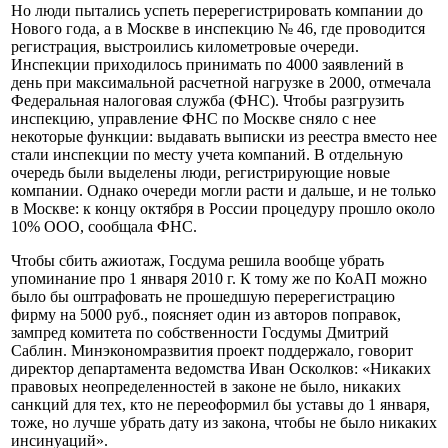
Но люди пытались успеть перерегистрировать компании до
Нового года, а в Москве в инспекцию № 46, где проводится
регистрация, выстроились километровые очереди.
Инспекции приходилось принимать по 4000 заявлений в
день при максимальной расчетной нагрузке в 2000, отмечала
Федеральная налоговая служба (ФНС). Чтобы разгрузить
инспекцию, управление ФНС по Москве сняло с нее
некоторые функции: выдавать выписки из реестра вместо нее
стали инспекции по месту учета компаний. В отдельную
очередь были выделены люди, регистрирующие новые
компании. Однако очереди могли расти и дальше, и не только
в Москве: к концу октября в России процедуру прошло около
10% ООО, сообщала ФНС.
Чтобы сбить ажиотаж, Госдума решила вообще убрать
упоминание про 1 января 2010 г. К тому же по КоАП можно
было бы оштрафовать не прошедшую перерегистрацию
фирму на 5000 руб., поясняет один из авторов поправок,
зампред комитета по собственности Госдумы Дмитрий
Саблин. Минэкономразвития проект поддержало, говорит
директор департамента ведомства Иван Осколков: «Никаких
правовых неопределенностей в законе не было, никаких
санкций для тех, кто не переоформил бы уставы до 1 января,
тоже, но лучше убрать дату из закона, чтобы не было никаких
инсинуаций».