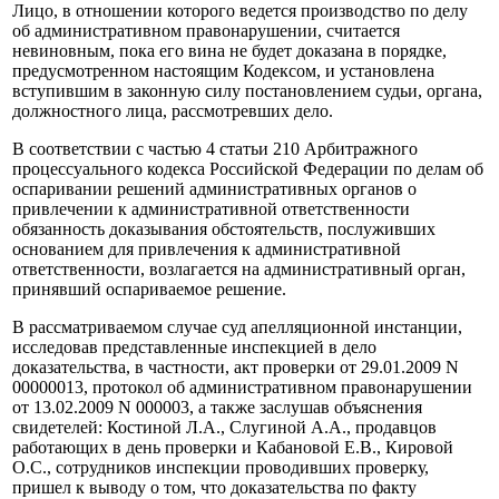
Лицо, в отношении которого ведется производство по делу
об административном правонарушении, считается
невиновным, пока его вина не будет доказана в порядке,
предусмотренном настоящим Кодексом, и установлена
вступившим в законную силу постановлением судьи, органа,
должностного лица, рассмотревших дело.
В соответствии с частью 4 статьи 210 Арбитражного
процессуального кодекса Российской Федерации по делам об
оспаривании решений административных органов о
привлечении к административной ответственности
обязанность доказывания обстоятельств, послуживших
основанием для привлечения к административной
ответственности, возлагается на административный орган,
принявший оспариваемое решение.
В рассматриваемом случае суд апелляционной инстанции,
исследовав представленные инспекцией в дело
доказательства, в частности, акт проверки от 29.01.2009 N
00000013, протокол об административном правонарушении
от 13.02.2009 N 000003, а также заслушав объяснения
свидетелей: Костиной Л.А., Слугиной А.А., продавцов
работающих в день проверки и Кабановой Е.В., Кировой
О.С., сотрудников инспекции проводивших проверку,
пришел к выводу о том, что доказательства по факту