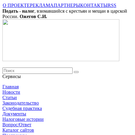
О ПРОЕКТЕ
РЕКЛАМА
ПАРТНЕРЫ
КОНТАКТЫ
RSS
Подать - налог
, взимавшийся с крестьян и мещан в царской
России.
Ожегов С.И.
Сервисы
Главная
Новости
Cтатьи
Законодательство
Судебная практика
Документы
Налоговые истории
Вопрос/Ответ
Каталог сайтов