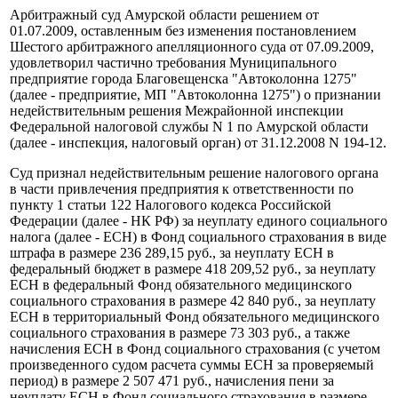
Арбитражный суд Амурской области решением от
01.07.2009, оставленным без изменения постановлением
Шестого арбитражного апелляционного суда от 07.09.2009,
удовлетворил частично требования Муниципального
предприятие города Благовещенска "Автоколонна 1275"
(далее - предприятие, МП "Автоколонна 1275") о признании
недействительным решения Межрайонной инспекции
Федеральной налоговой службы N 1 по Амурской области
(далее - инспекция, налоговый орган) от 31.12.2008 N 194-12.
Суд признал недействительным решение налогового органа
в части привлечения предприятия к ответственности по
пункту 1 статьи 122 Налогового кодекса Российской
Федерации (далее - НК РФ) за неуплату единого социального
налога (далее - ЕСН) в Фонд социального страхования в виде
штрафа в размере 236 289,15 руб., за неуплату ЕСН в
федеральный бюджет в размере 418 209,52 руб., за неуплату
ЕСН в федеральный Фонд обязательного медицинского
социального страхования в размере 42 840 руб., за неуплату
ЕСН в территориальный Фонд обязательного медицинского
социального страхования в размере 73 303 руб., а также
начисления ЕСН в Фонд социального страхования (с учетом
произведенного судом расчета суммы ЕСН за проверяемый
период) в размере 2 507 471 руб., начисления пени за
неуплату ЕСН в Фонд социального страхования в размере