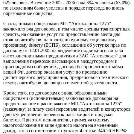
625 человек. В течение 2005 - 2006 года 394 человека (63,0%),
по заявлениям были уволены в порядке перевода во вновь
образованные общества.
С созданными обществами МП "Автоколонна 1275"
заключило ряд договоров, в том числе: аренды транспортных
средств, на оказание услуг по предоставлению места для
стоянки автобусов, на проезд по единому социальному
проездному билету (ЕСПБ), соглашение об уступке прав по
договору от 12.01.2005 на выделение подвижного состава
автотранспортными предприятиями ЗАО "Автовокзал" для
выполнения перевозок пассажиров в междугородном и
пригородном сообщениях, договор беспроцентного займа
вещей б/н, договор оказания услуг по проведению
диспетчерского регулирования, предрейсового технического
осмотра автобусов, договор о совместной деятельности.
Кроме того, по договорам с вновь образованными
обществами (исполнителями) заключались договоры на
предоставление в распоряжение МП "Автоколонна 1275"
(заказчику) за плату свой персонала водителей и кондукторов
для осуществления перевозок пассажиров и продажи
билетов. При этом исполнители, применяя систему
налогообложения в виде единого налога на вмененный
доход, что в соответствии с пунктом 4 статьи 346.26 НК РФ