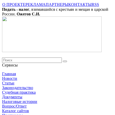
О ПРОЕКТЕ
РЕКЛАМА
ПАРТНЕРЫ
КОНТАКТЫ
RSS
Подать - налог
, взимавшийся с крестьян и мещан в царской
России.
Ожегов С.И.
Сервисы
Главная
Новости
Cтатьи
Законодательство
Судебная практика
Документы
Налоговые истории
Вопрос/Ответ
Каталог сайтов