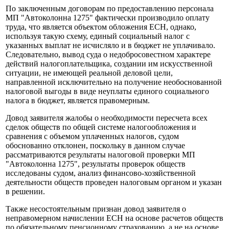
По заключенным договорам по предоставлению персонала
МП "Автоколонна 1275" фактически производило оплату
труда, что является объектом обложения ЕСН, однако,
используя такую схему, единый социальный налог с
указанных выплат не исчисляло и в бюджет не уплачивало.
Следовательно, вывод суда о недобросовестном характере
действий налогоплательщика, создании им искусственной
ситуации, не имеющей реальной деловой цели,
направленной исключительно на получение необоснованной
налоговой выгоды в виде неуплаты единого социального
налога в бюджет, является правомерным.
Довод заявителя жалобы о необходимости пересчета всех
сделок обществ по общей системе налогообложения и
сравнения с объемом уплаченных налогов, судом
обоснованно отклонен, поскольку в данном случае
рассматриваются результаты налоговой проверки МП
"Автоколонна 1275", результаты проверок обществ
исследованы судом, анализ финансово-хозяйственной
деятельности обществ проведен налоговым органом и указан
в решении.
Также несостоятельным признан довод заявителя о
неправомерном начислении ЕСН на основе расчетов обществ
по обязательному пенсионному страхованию, а не на основе