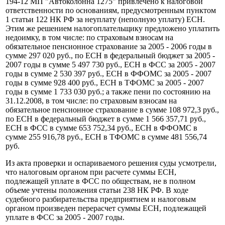
194-12 МП "Автоколонна 1275" привлечено к налоговой
ответственности по основаниям, предусмотренным пунктом
1 статьи 122 НК РФ за неуплату (неполную уплату) ЕСН.
Этим же решением налогоплательщику предложено уплатить
недоимку, в том числе: по страховым взносам на
обязательное пенсионное страхование за 2005 - 2006 годы в
сумме 297 020 руб., по ЕСН в федеральный бюджет за 2005 -
2007 годы в сумме 5 497 730 руб., ЕСН в ФСС за 2005 - 2007
годы в сумме 2 530 397 руб., ЕСН в ФФОМС за 2005 - 2007
годы в сумме 928 400 руб., ЕСН в ТФОМС за 2005 - 2007
годы в сумме 1 733 030 руб.; а также пени по состоянию на
31.12.2008, в том числе: по страховым взносам на
обязательное пенсионное страхование в сумме 108 972,3 руб.,
по ЕСН в федеральный бюджет в сумме 1 566 357,71 руб.,
ЕСН в ФСС в сумме 653 752,34 руб., ЕСН в ФФОМС в
сумме 255 916,78 руб., ЕСН в ТФОМС в сумме 481 556,74
руб.
Из акта проверки и оспариваемого решения суды усмотрели,
что налоговым органом при расчете суммы ЕСН,
подлежащей уплате в ФСС по обществам, не в полном
объеме учтены положения статьи 238 НК РФ. В ходе
судебного разбирательства предприятием и налоговым
органом произведен перерасчет суммы ЕСН, подлежащей
уплате в ФСС за 2005 - 2007 годы.