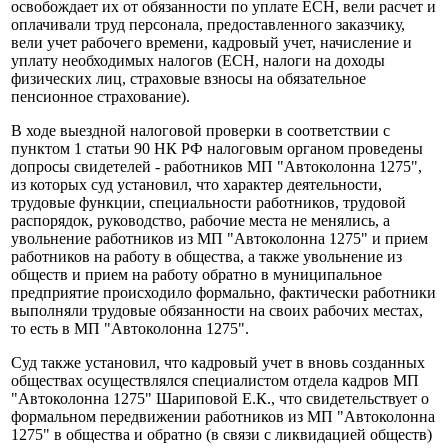
освобождает их от обязанности по уплате ЕСН, вели расчет и
оплачивали труд персонала, предоставленного заказчику,
вели учет рабочего времени, кадровый учет, начисление и
уплату необходимых налогов (ЕСН, налоги на доходы
физических лиц, страховые взносы на обязательное
пенсионное страхование).
В ходе выездной налоговой проверки в соответствии с
пунктом 1 статьи 90 НК РФ налоговым органом проведены
допросы свидетелей - работников МП "Автоколонна 1275",
из которых суд установил, что характер деятельности,
трудовые функции, специальности работников, трудовой
распорядок, руководство, рабочие места не менялись, а
увольнение работников из МП "Автоколонна 1275" и прием
работников на работу в общества, а также увольнение из
обществ и прием на работу обратно в муниципальное
предприятие происходило формально, фактически работники
выполняли трудовые обязанности на своих рабочих местах,
то есть в МП "Автоколонна 1275".
Суд также установил, что кадровый учет в вновь созданных
обществах осуществлялся специалистом отдела кадров МП
"Автоколонна 1275" Шариповой Е.К., что свидетельствует о
формальном передвижении работников из МП "Автоколонна
1275" в общества и обратно (в связи с ликвидацией обществ)