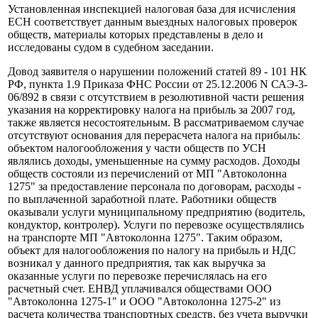
Установленная инспекцией налоговая база для исчисления
ЕСН соответствует данным выездных налоговых проверок
обществ, материалы которых представлены в дело и
исследованы судом в судебном заседании.
Довод заявителя о нарушении положений статей 89 - 101 НК
РФ, пункта 1.9 Приказа ФНС России от 25.12.2006 N САЭ-3-
06/892 в связи с отсутствием в резолютивной части решения
указания на корректировку налога на прибыль за 2007 год,
также является несостоятельным. В рассматриваемом случае
отсутствуют основания для перерасчета налога на прибыль:
объектом налогообложения у части обществ по УСН
являлись доходы, уменьшенные на сумму расходов. Доходы
обществ состояли из перечислений от МП "Автоколонна
1275" за предоставление персонала по договорам, расходы -
по выплаченной заработной плате. Работники обществ
оказывали услуги муниципальному предприятию (водитель,
кондуктор, контролер). Услуги по перевозке осуществлялись
на транспорте МП "Автоколонна 1275". Таким образом,
объект для налогообложения по налогу на прибыль и НДС
возникал у данного предприятия, так как выручка за
оказанные услуги по перевозке перечислялась на его
расчетный счет. ЕНВД уплачивался обществами ООО
"Автоколонна 1275-1" и ООО "Автоколонна 1275-2" из
расчета количества транспортных средств, без учета выручки