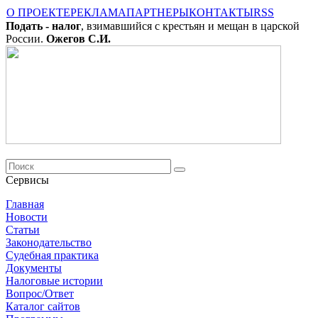
О ПРОЕКТЕ
РЕКЛАМА
ПАРТНЕРЫ
КОНТАКТЫ
RSS
Подать - налог
, взимавшийся с крестьян и мещан в царской
России.
Ожегов С.И.
Сервисы
Главная
Новости
Cтатьи
Законодательство
Судебная практика
Документы
Налоговые истории
Вопрос/Ответ
Каталог сайтов