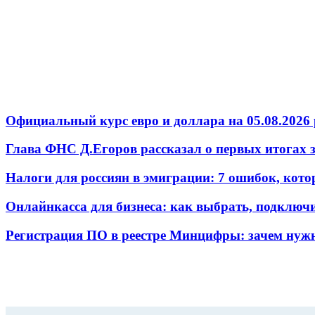
Официальный курс евро и доллара на 05.08.2026 
Глава ФНС Д.Егоров рассказал о первых итогах
Налоги для россиян в эмиграции: 7 ошибок, кот
Онлайнкасса для бизнеса: как выбрать, подключ
Регистрация ПО в реестре Минцифры: зачем нужн