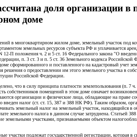
ссчитана доля организации в 
рном доме
ений в многоквартирном жилом доме, земельный участок под ко
артаментом земельных ресурсов субъекта РФ и уплачивается арен
 12-П положения ч. 2 и 5 ст. 16 Федерального закона "О введе
едерации, п. 3 ст. 3 и п. 5 ст. 36 Земельного кодекса Российс
оме сформированного и поставленного на кадастровый учет зем
 решения о предоставлении им этого земельного участка в собс
итуции Российской Федерации.
лено, что в силу принципа платности землепользования (п. 7 ч. 
ть собственников помещений в этом доме означает возникновени
наются организации и физические лица, обладающие на праве с
 введен налог (ст. ст. 15, 387 и 388 НК РФ). Таким образом, о
плачивать земельный налог на земельный участок, находящийся 
лате земельного налога в данном случае затруднена. Статьей 3
ие земельными участками, признаваемыми объектом налогообложе
ьные участки подлежат государственной регистрации, которая в си