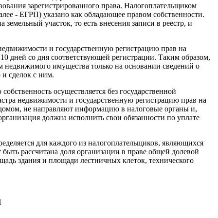
твования зарегистрированного права. Налогоплательщиком
алее - ЕГРП) указано как обладающее правом собственности.
 земельный участок, то есть внесения записи в реестр, и
а недвижимости и государственную регистрацию прав на
10 дней со дня соответствующей регистрации. Таким образом,
м недвижимого имущества только на основании сведений о
и сделок с ним.
собственность осуществляется без государственной
дастра недвижимости и государственную регистрацию прав на
 домом, не направляют информацию в налоговые органы и,
 организация должна исполнить свои обязанности по уплате
пределяется для каждого из налогоплательщиков, являющихся
 быть рассчитана доля организации в праве общей долевой
ощадь здания и площади лестничных клеток, технического
И