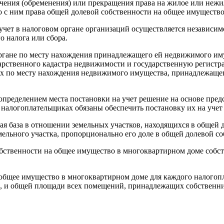
ничения (обременения) или прекращения права на жилое или не
о с ним права общей долевой собственности на общее имущество
а учет в налоговом органе организаций осуществляется независи
о налога или сбора.
м органе по месту нахождения принадлежащего ей недвижимого и
арственного кадастра недвижимости и государственную регистр
х по месту нахождения недвижимого имущества, принадлежащего
 определением места постановки на учет решение на основе пр
логоплательщиках обязаны обеспечить постановку их на учет (п.
вая база в отношении земельных участков, находящихся в общей 
ельного участка, пропорционально его доле в общей долевой со
собственности на общее имущество в многоквартирном доме соб
 общее имущество в многоквартирном доме для каждого налогоп
а, и общей площади всех помещений, принадлежащих собственн