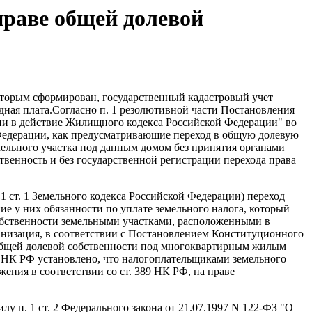
праве общей долевой
торым сформирован, государственный кадастровый учет
дная плата.Согласно п. 1 резолютивной части Постановления
нии в действие Жилищного кодекса Российской Федерации" во
кой Федерации, как предусматривающие переход в общую долевую
ельного участка под данным домом без принятия органами
твенность и без государственной регистрации перехода права
1 ст. 1 Земельного кодекса Российской Федерации) переход
е у них обязанности по уплате земельного налога, который
обственности земельными участками, расположенными в
рганизация, в соответствии с Постановлением Конституционного
в общей долевой собственности под многоквартирным жилым
88 НК РФ установлено, что налогоплательщиками земельного
ния в соответствии со ст. 389 НК РФ, на праве
лу п. 1 ст. 2 Федерального закона от 21.07.1997 N 122-ФЗ "О