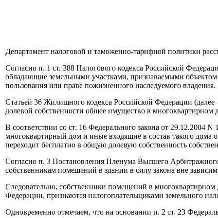
Департамент налоговой и таможенно-тарифной политики рассм
Согласно п. 1 ст. 388 Налогового кодекса Российской Федерац
обладающие земельными участками, признаваемыми объектом на
пользования или праве пожизненного наследуемого владения.
Статьей 36 Жилищного кодекса Российской Федерации (далее
долевой собственности общее имущество в многоквартирном д
В соответствии со ст. 16 Федерального закона от 29.12.2004
многоквартирный дом и иные входящие в состав такого дома 
переходит бесплатно в общую долевую собственность собств
Согласно п. 3 Постановления Пленума Высшего Арбитражного
собственникам помещений в здании в силу закона вне зависим
Следовательно, собственники помещений в многоквартирном д
Федерации, признаются налогоплательщиками земельного нало
Одновременно отмечаем, что на основании п. 2 ст. 23 Федерал