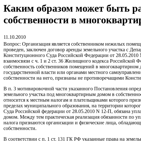
Каким образом может быть ра
собственности в многокварти
11.10.2010
Вопрос: Организация является собственником нежилых помещ
проведен, заключен договор аренды земельного участка с Деп
Конституционного Суда Российской Федерации от 28.05.2010 N
взаимосвязи с ч. 1 и 2 ст. 36 Жилищного кодекса Российской Ф
собственность собственников помещений в многоквартирном д
государственной власти или органами местного самоуправления
собственности на него, признаны не противоречащими Конст
В п. 3 мотивировочной части указанного Постановления опреде
земельного участка под многоквартирным домом в собственнос
относится к местным налогам и плательщиками которого приз
пределах муниципального образования, на территории которого
Суда Российской федерации от 28.05.2010 N 12-П, обязана у
домом. Между тем практическая реализация обязанности по уп
налога признаются организации и физические лица, обладающ
собственности.
В соответствии с п. 1 ст. 131 ГК РФ указанные права на земел