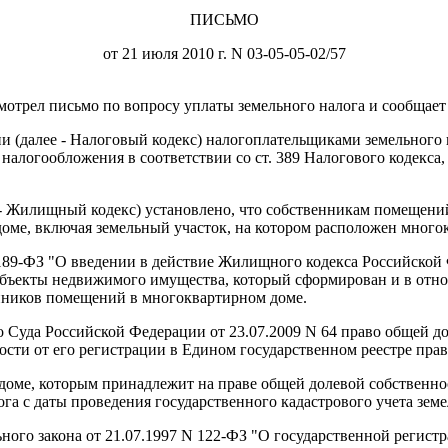
ПИСЬМО
от 21 июля 2010 г. N 03-05-05-02/57
отрел письмо по вопросу уплаты земельного налога и сообщает
ии (далее - Налоговый кодекс) налогоплательщиками земельного
логообложения в соответствии со ст. 389 Налогового кодекса, 
 - Жилищный кодекс) установлено, что собственникам помещени
оме, включая земельный участок, на котором расположен много
 N 189-ФЗ "О введении в действие Жилищного кодекса Российско
объекты недвижимого имущества, который сформирован и в отно
енников помещений в многоквартирном доме.
 Суда Российской Федерации от 23.07.2009 N 64 право общей д
ости от его регистрации в Едином государственном реестре пра
оме, которым принадлежит на праве общей долевой собственнос
га с даты проведения государственного кадастрового учета зем
ьного закона от 21.07.1997 N 122-ФЗ "О государственной регис