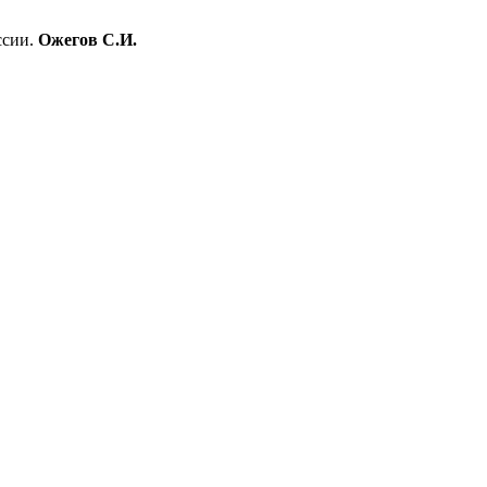
ссии.
Ожегов С.И.