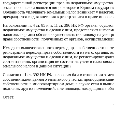
государственной регистрации прав на недвижимое имущество 
земельного налога является лицо, которое в Едином государст
Обязанность уплачивать земельный налог возникает у налогопл
прекращается со дня внесения в реестр записи о праве иного 
На основании п. 4 ст. 85 и п. 11 ст. 396 НК РФ органы, осущ
недвижимое имущество и сделок с ним, представляют информац
налоговые органы обязаны осуществлять постановку на учет 
праве собственности, полученных от органов, осуществляющи
Исходя из вышеизложенного переход прав собственности на з
регистрации перехода права собственности на него, органы, 
недвижимое имущество и сделок с ним, не регистрируют доле
соответственно, организация не состоит на учете в налоговом
земельного налога в данной ситуации?
Согласно п. 1 ст. 392 НК РФ налоговая база в отношении земе
собственниками данного земельного участка, пропорционально
собственности в многоквартирном доме, в случае если в выпис
подполья, других помещений, а не площадь, находящаяся в об
Ответ: