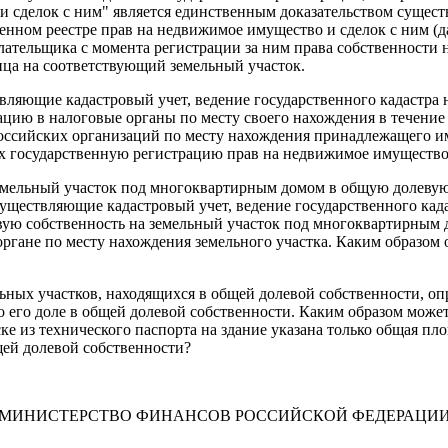
и сделок с ним" является единственным доказательством сущес
венном реестре прав на недвижимое имущество и сделок с ним (д
ательщика с момента регистрации за ним права собственности на
лица на соответствующий земельный участок.
ествляющие кадастровый учет, ведение государственного кадастр
ию в налоговые органы по месту своего нахождения в течение 
российских организаций по месту нахождения принадлежащего и
х государственную регистрацию прав на недвижимое имущество 
емельный участок под многоквартирным домом в общую долевую 
осуществляющие кадастровый учет, ведение государственного ка
вую собственность на земельный участок под многоквартирным
 органе по месту нахождения земельного участка. Каким образом
льных участков, находящихся в общей долевой собственности, о
 его доле в общей долевой собственности. Каким образом может
ке из технического паспорта на здание указана только общая пл
щей долевой собственности?
МИНИСТЕРСТВО ФИНАНСОВ РОССИЙСКОЙ ФЕДЕРАЦИ