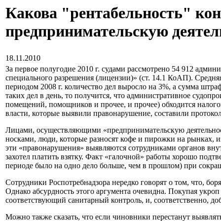
Какова "рентабельность" ко
предпринимательскую деятель
18.11.2010
За первое полугодие 2010 г. судами рассмотрено 54 912 адми
специального разрешения (лицензии)» (ст. 14.1 КоАП). Средня
периодом 2008 г. количество дел выросло на 3%, а сумма штра
таких дел в день, то получится, что административное судопро
помещений, помощников и прочее, и прочее) обходится налого
власти, которые выявили правонарушение, составили протокол,
Лицами, осуществляющими «предпринимательскую деятельность
носками, люди, которые разносят кофе и пирожки на рынках, и
эти «правонарушения» выявляются сотрудниками органов внут
захотел платить взятку. Факт «галочной» работы хорошо подт
периоде было на одно дело больше, чем в прошлом) при сокращ
Сотрудники Роспотребнадзора нередко говорят о том, что, бо
Однако абсурдность этого аргумента очевидна. Покупая укроп 
соответствующий санитарный контроль, и, соответственно, доб
Можно также сказать, что если чиновники перестанут выявлять 