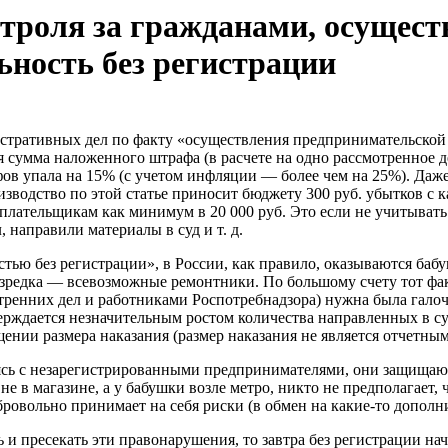
нтроля за гражданами, осуще
ность без регистрации
нистративных дел по факту «осуществления предпринимательской 
я сумма наложенного штрафа (в расчете на одно рассмотренное д
фов упала на 15% (с учетом инфляции — более чем на 25%). Даж
изводство по этой статье приносит бюджету 300 руб. убытков с к
плательщикам как минимум в 20 000 руб. Это если не учитыват
 направили материалы в суд и т. д.
ю без регистрации», в России, как правило, оказываются баб
зредка — всевозможные ремонтники. По большому счету тот факт,
ренних дел и работниками Роспотребнадзора) нужна была галоч
верждается незначительным ростом количества направленных в с
ении размера наказания (размер наказания не является отчетным
рясь с незарегистрированными предпринимателями, они защищаю
не в магазине, а у бабушки возле метро, никто не предполагает
ровольно принимает на себя риски (в обмен на какие-то дополн
и пресекать эти правонарушения, то завтра без регистрации нач