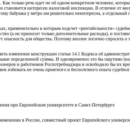
Как только речь идет не об одном конкретном человеке, которы
 он становится интересен налоговой инспекции. В отличие от м
ому бабушка у метро им решительно неинтересна, а отдельный 
ках, применительно к которым подсчет «рентабельности» судеб
йство (а он приносит только дополнительные расходы), и постав
сут опасность для общества. Поэтому вполне логично спросить о 
омить изменение конструкции статьи 14.1 Кодекса об администр
ыше определенной суммы. И одновременно это бы ощутимо (на 
неров и работников Роспотребнадзора и освободило бы их время
век избежать не очень приятного и бесполезного опыта судебног
ния при Европейском университете в Санкт-Петербурге
оприменении в России, совместный проект Европейского универс