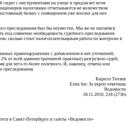
й сидит с инструментами на улице и предлагает всем
илиционеров налоговики отчитываются не количеством
постоянный бизнес с помещением уже вполне для них
ного преследования был бы неуместен. Мы же не пытаемся
ить под сомнение необходимость судебного преследования
том, сколько стоит налогоплательщикам работа по контролю в
ативных правонарушениях с добавлением в нее уточнений,
2% от всей административной практики) разгрузило судей,
 для чего-то более полезного. И, наконец, отмена или
о преследования.
Кирилл Титаев
Extra Jus: За укроп ответишь
Ведомости
18.11.2010, 218 (2736)
итета в Санкт-Петербурге и газеты «Ведомости»