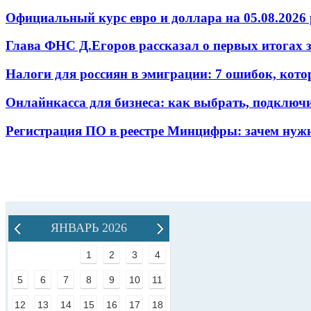
Официальный курс евро и доллара на 05.08.2026 
Глава ФНС Д.Егоров рассказал о первых итогах
Налоги для россиян в эмиграции: 7 ошибок, кот
Онлайнкасса для бизнеса: как выбрать, подключ
Регистрация ПО в реестре Минцифры: зачем нужн
ЯНВАРЬ 2026
1
2
3
4
5
6
7
8
9
10
11
12
13
14
15
16
17
18