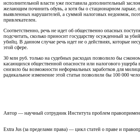
исполнительной власти уже поставила дополнительный заслон. 
желающим починить обувь, а хотя бы о стационарном ларьке,
выявленных нарушителей, а суммой налоговых недоимок, поэт
привлекателен.
Соответственно, речь не идет об общественно опасных поступ
подсчитать, сколько приносит государству осужденный за уби
убийц. В данном случае речь идет не о действиях, которые не
этой сфере.
30 млн руб. только на судебных расходах позволило бы сэкон
касающихся общественной опасности или налогового ущерба в
снизило бы возможности неформальных заработков для милицио
радикальное изменение этой статьи позволили бы 100 000 чело
Автор — научный сотрудник Института проблем правопримене
Extra Jus (за пределами права) — цикл статей о праве и прав