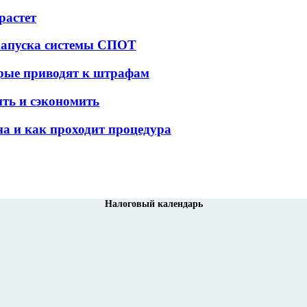
растет
 запуска системы СПОТ
орые приводят к штрафам
ить и сэкономить
а и как проходит процедура
Налоговый календарь