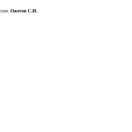
ссии.
Ожегов С.И.