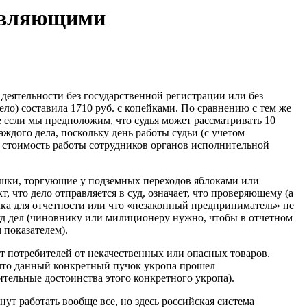
ствляющими
деятельности без государственной регистрации или без
ело) составила 1710 руб. с копейками. По сравнению с тем же
е если мы предположим, что судья может рассматривать 10
аждого дела, поскольку день работы судьи (с учетом
ь стоимость работы сотрудников органов исполнительной
ушки, торгующие у подземных переходов яблоками или
 что дело отправляется в суд, означает, что проверяющему (а
ка для отчетности или что «незаконный предприниматель» не
уд дел (чиновнику или милиционеру нужно, чтобы в отчетном
 показателем).
т потребителей от некачественных или опасных товаров.
, что данный конкретный пучок укропа прошел
ительные достоинства этого конкретного укропа).
нут работать вообще все, но здесь российская система