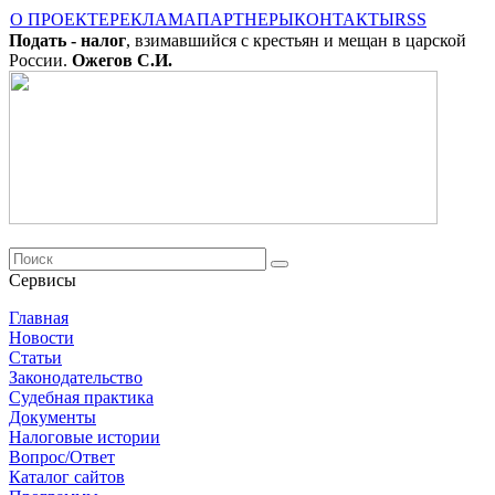
О ПРОЕКТЕ
РЕКЛАМА
ПАРТНЕРЫ
КОНТАКТЫ
RSS
Подать - налог
, взимавшийся с крестьян и мещан в царской
России.
Ожегов С.И.
Сервисы
Главная
Новости
Cтатьи
Законодательство
Судебная практика
Документы
Налоговые истории
Вопрос/Ответ
Каталог сайтов