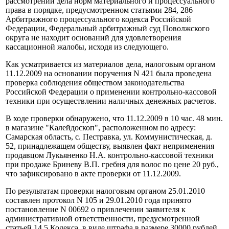
рассмотрении дела норм материального и процессуального
права в порядке, предусмотренном статьями 284, 286
Арбитражного процессуального кодекса Российской
Федерации, Федеральный арбитражный суд Поволжского
округа не находит оснований для удовлетворения
кассационной жалобы, исходя из следующего.
Как усматривается из материалов дела, налоговым органом
11.12.2009 на основании поручения N 421 была проведена
проверка соблюдения обществом законодательства
Российской Федерации о применении контрольно-кассовой
техники при осуществлении наличных денежных расчетов.
В ходе проверки обнаружено, что 11.12.2009 в 10 час. 48 мин.
в магазине "Калейдоскоп", расположенном по адресу:
Самарская область, с. Пестравка, ул. Коммунистическая, д.
52, принадлежащем обществу, выявлен факт неприменения
продавцом Лукьяненко Н.А. контрольно-кассовой техники
при продаже Бриневу В.П. гребня для волос по цене 20 руб.,
что зафиксировано в акте проверки от 11.12.2009.
По результатам проверки налоговым органом 25.01.2010
составлен протокол N 105 и 29.01.2010 года принято
постановление N 00692 о привлечении заявителя к
административной ответственности, предусмотренной
статьей 14.5 Кодекса, в виде штрафа в размере 30000 рублей.