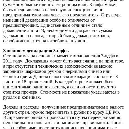
бумажном бланке или в электронном виде. 3-ндфл может
быть представлена в налоговую инспекцию лично
предпринимателем или через его представителя. Структура
нынешней декларации особо не отличается от
предшествующих. Единственным отличием стало
добавление листа Г3, необходимого для расчета суммы
удержанного налога, который был удержан с доходов,
освобожденных от налогообложения лиц.
Заполняем декларацию 3-ндфл.
Остановимся на основных моментах заполнения 3-ндфл в
2011 году. Декларация может быть распечатана на принтере,
а при отсутствии технических возможностей ее можно
заполнить шариковой ручкой с чернилами синего или
черного цвета. Данная налоговая декларация состоит из 8
листов и 18 приложений. В каждой строке должен быть
вписан только один показатель, а если он отсутствует, то
ставится прочерк. Стоимостные показатели указываются в
рублях и копейках.
Доходы и расходы, полученные предпринимателем в валюте
других стран, нужно пересчитать в рубли по курсу ЦБ РФ.
Исправление ошибок производится путем перечеркивания
неправильного показателя и написания правильного. После
чего необходимо проставить подпись предпринимателя с