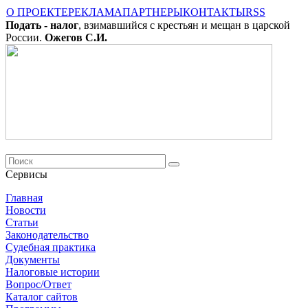
О ПРОЕКТЕ
РЕКЛАМА
ПАРТНЕРЫ
КОНТАКТЫ
RSS
Подать - налог
, взимавшийся с крестьян и мещан в царской
России.
Ожегов С.И.
Сервисы
Главная
Новости
Cтатьи
Законодательство
Судебная практика
Документы
Налоговые истории
Вопрос/Ответ
Каталог сайтов