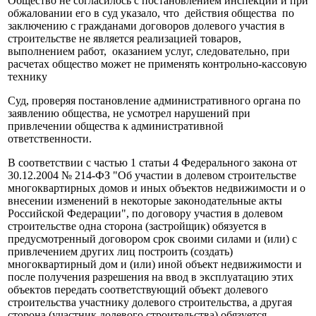
Общество не согласилось с постановлением инспекции и при
обжаловании его в суд указало, что действия общества по
заключению с гражданами договоров долевого участия в
строительстве не является реализацией товаров,
выполнением работ, оказанием услуг, следовательно, при
расчетах общество может не применять контрольно-кассовую
технику
Суд, проверяя постановление административного органа по
заявлению общества, не усмотрел нарушений при
привлечении общества к административной
ответственности.
В соответствии с частью 1 статьи 4 Федерального закона от
30.12.2004 № 214-ФЗ "Об участии в долевом строительстве
многоквартирных домов и иных объектов недвижимости и о
внесении изменений в некоторые законодательные акты
Российской Федерации", по договору участия в долевом
строительстве одна сторона (застройщик) обязуется в
предусмотренный договором срок своими силами и (или) с
привлечением других лиц построить (создать)
многоквартирный дом и (или) иной объект недвижимости и
после получения разрешения на ввод в эксплуатацию этих
объектов передать соответствующий объект долевого
строительства участнику долевого строительства, а другая
сторона (участник долевого строительства) обязуется