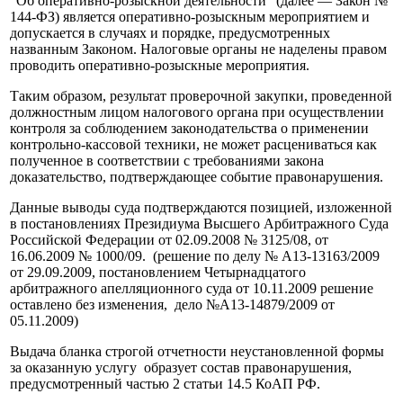
"Об оперативно-розыскной деятельности" (далее — Закон №
144-ФЗ) является оперативно-розыскным мероприятием и
допускается в случаях и порядке, предусмотренных
названным Законом. Налоговые органы не наделены правом
проводить оперативно-розыскные мероприятия.
Таким образом, результат проверочной закупки, проведенной
должностным лицом налогового органа при осуществлении
контроля за соблюдением законодательства о применении
контрольно-кассовой техники, не может расцениваться как
полученное в соответствии с требованиями закона
доказательство, подтверждающее событие правонарушения.
Данные выводы суда подтверждаются позицией, изложенной
в постановлениях Президиума Высшего Арбитражного Суда
Российской Федерации от 02.09.2008 № 3125/08, от
16.06.2009 № 1000/09. (решение по делу № А13-13163/2009
от 29.09.2009, постановлением Четырнадцатого
арбитражного апелляционного суда от 10.11.2009 решение
оставлено без изменения, дело №А13-14879/2009 от
05.11.2009)
Выдача бланка строгой отчетности неустановленной формы
за оказанную услугу образует состав правонарушения,
предусмотренный частью 2 статьи 14.5 КоАП РФ.