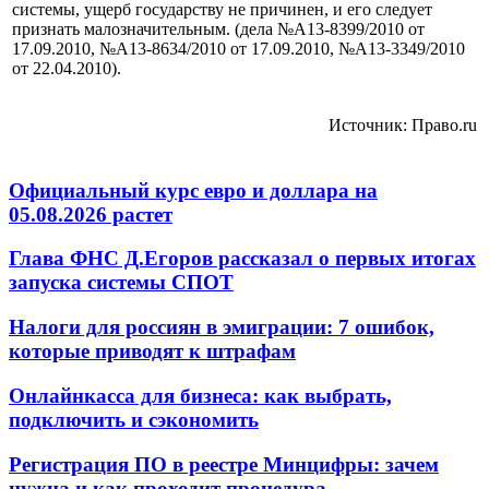
системы, ущерб государству не причинен, и его следует
признать малозначительным. (дела №А13-8399/2010 от
17.09.2010, №А13-8634/2010 от 17.09.2010, №А13-3349/2010
от 22.04.2010).
Источник: Право.ru
Официальный курс евро и доллара на
05.08.2026 растет
Глава ФНС Д.Егоров рассказал о первых итогах
запуска системы СПОТ
Налоги для россиян в эмиграции: 7 ошибок,
которые приводят к штрафам
Онлайнкасса для бизнеса: как выбрать,
подключить и сэкономить
Регистрация ПО в реестре Минцифры: зачем
нужна и как проходит процедура