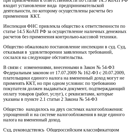
при привлечении к ответственности по статье 14.5 КоАП РФ
входит установление вида предпринимательской
деятельности, по которому осуществлены расчеты без
применения ККТ.
Инспекция ФНС привлекла общество к ответственности по
статье 14.5 КоАП РФ за осуществление наличных денежных
расчетов без применения контрольно-кассовой техники.
Общество обжаловало постановление инспекции в суд. Суд,
отказывая в удовлетворении заявленных требований,
сослался на следующие обстоятельства.
В связи с изменениями, внесенными в Закон № 54-ФЗ
Федеральным законом от 17.07.2009 № 162-ФЗ с 20.07.2009,
плательщики единого налога на вмененный доход могут не
применять ККТ, но при одном условии: по требованию
покупателя должен выдаваться документ, подтверждающий
оплату товаров (работ, услуг), с реквизитами, которые
указаны в пункте 2.1 статьи 2 Закона № 54-ФЗ
Общество находилось на двух системах налогообложения:
упрощенной и на системе налогообложения в виде единого
налога на вмененный доход.
Суд, руководствуясь Общероссийским классификатором