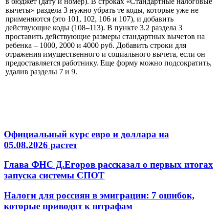
в бюджет (дату и номер). В строках «Стандартные налоговые
вычеты» раздела 3 нужно убрать те коды, которые уже не
применяются (это 101, 102, 106 и 107), и добавить
действующие коды (108–113). В пункте 3.2 раздела 3
проставить действующие размеры стандартных вычетов на
ребенка – 1000, 2000 и 4000 руб. Добавить строки для
отражения имущественного и социального вычета, если он
предоставляется работнику. Еще форму можно подсократить,
удалив разделы 7 и 9.
Официальный курс евро и доллара на
05.08.2026 растет
Глава ФНС Д.Егоров рассказал о первых итогах
запуска системы СПОТ
Налоги для россиян в эмиграции: 7 ошибок,
которые приводят к штрафам