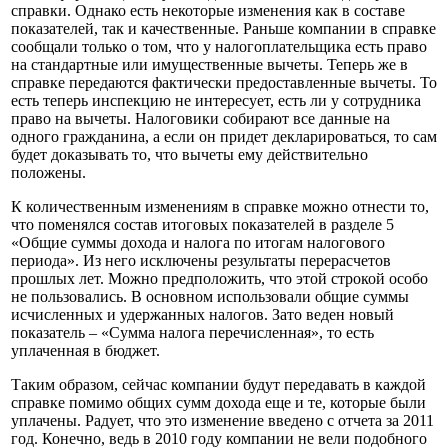
справки. Однако есть некоторые изменения как в составе
показателей, так и качественные. Раньше компании в справке
сообщали только о том, что у налогоплательщика есть право
на стандартные или имущественные вычеты. Теперь же в
справке передаются фактически предоставленные вычеты. То
есть теперь инспекцию не интересует, есть ли у сотрудника
право на вычеты. Налоговики собирают все данные на
одного гражданина, а если он придет декларироваться, то сам
будет доказывать то, что вычеты ему действительно
положены.
К количественным изменениям в справке можно отнести то,
что поменялся состав итоговых показателей в разделе 5
«Общие суммы дохода и налога по итогам налогового
периода». Из него исключены результаты перерасчетов
прошлых лет. Можно предположить, что этой строкой особо
не пользовались. В основном использовали общие суммы
исчисленных и удержанных налогов. Зато веден новый
показатель – «Cумма налога перечисленная», то есть
уплаченная в бюджет.
Таким образом, сейчас компании будут передавать в каждой
справке помимо общих сумм дохода еще и те, которые были
уплачены. Радует, что это изменение введено с отчета за 2011
год. Конечно, ведь в 2010 году компании не вели подобного