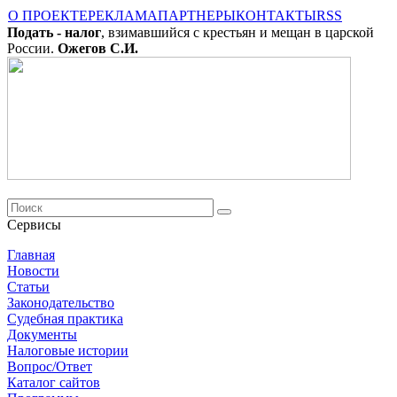
О ПРОЕКТЕ
РЕКЛАМА
ПАРТНЕРЫ
КОНТАКТЫ
RSS
Подать - налог
, взимавшийся с крестьян и мещан в царской
России.
Ожегов С.И.
Сервисы
Главная
Новости
Cтатьи
Законодательство
Судебная практика
Документы
Налоговые истории
Вопрос/Ответ
Каталог сайтов