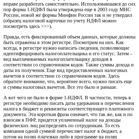
вправе разработать самостоятельно. Использовавшаяся до сих
пор форма 1-НДФЛ была утверждена еще в 2003 году МНС
России, новой же формы Минфин России так и не утвердил
(образец налоговой карточки по учету НДФЛ можно
посмотреть здесь >>>).
Правда, есть фиксированный объем данных, которые должны
быть отражены в этом регистре. Посмотрим на них. Как
всегда, в регистре нужно написать сведения, позволяющие
идентифицировать налогоплательщика и его статус. Затем –
вид выплачиваемых налогоплательщику доходов в
соответствии со справочником кодов. Также суммы дохода и
даты их получения. Еще вид предоставленных налоговых
вычетов в соответствии со справочником кодов. Здесь
обратите внимание, что, вероятнее всего, нужно писать еще
и суммы налоговых вычетов. Все это было и раньше.
А вот чего не было в форме 1-НДФЛ. В частности, теперь в
регистре необходимо писать даты удержания и перечисления
налога в бюджет и реквизиты соответствующего платежного
документа. Эта короткая фраза означает, что так же, как и по
взносам в ПФР, придется уплаченный налог на доходы
физических лиц распределять по сотрудникам. То есть
компания одной суммой перечисляет налог в бюджет, а
потом на полях платежки либо в программе на полях