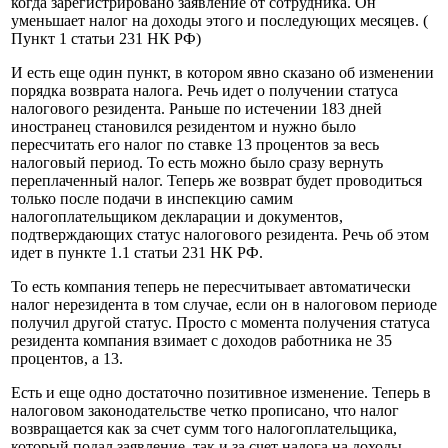
когда зарегистрировано заявление от сотрудника. Он
уменьшает налог на доходы этого и последующих месяцев. (
Пункт 1 статьи 231 НК РФ)
И есть еще один пункт, в котором явно сказано об изменении
порядка возврата налога. Речь идет о получении статуса
налогового резидента. Раньше по истечении 183 дней
иностранец становился резидентом и нужно было
пересчитать его налог по ставке 13 процентов за весь
налоговый период. То есть можно было сразу вернуть
переплаченный налог. Теперь же возврат будет проводиться
только после подачи в инспекцию самим
налогоплательщиком декларации и документов,
подтверждающих статус налогового резидента. Речь об этом
идет в пункте 1.1 статьи 231 НК РФ.
То есть компания теперь не пересчитывает автоматически
налог нерезидента в том случае, если он в налоговом периоде
получил другой статус. Просто с момента получения статуса
резидента компания взимает с доходов работника не 35
процентов, а 13.
Есть и еще одно достаточно позитивное изменение. Теперь в
налоговом законодательстве четко прописано, что налог
возвращается как за счет сумм того налогоплательщика,
который подал заявление, так и за счет налога на доходы