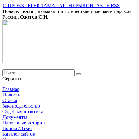
О ПРОЕКТЕ
РЕКЛАМА
ПАРТНЕРЫ
КОНТАКТЫ
RSS
Подать - налог
, взимавшийся с крестьян и мещан в царской
России.
Ожегов С.И.
Сервисы
Главная
Новости
Cтатьи
Законодательство
Судебная практика
Документы
Налоговые истории
Вопрос/Ответ
Каталог сайтов