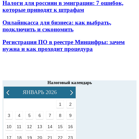
Налоги для россиян в эмиграции: 7 ошибок,
которые приводят к штрафам
Онлайнкасса для бизнеса: как выбрать,
подключить и сэкономить
Регистрация ПО в реестре Минцифры: зачем
нужна и как проходит процедура
Налоговый календарь
ЯНВАРЬ 2026
1
2
3
4
5
6
7
8
9
10
11
12
13
14
15
16
17
18
19
20
21
22
23