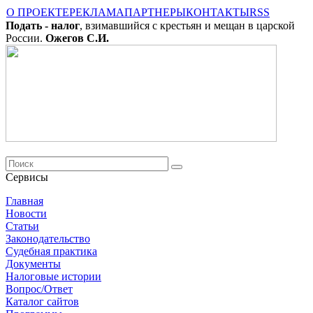
О ПРОЕКТЕ
РЕКЛАМА
ПАРТНЕРЫ
КОНТАКТЫ
RSS
Подать - налог
, взимавшийся с крестьян и мещан в царской
России.
Ожегов С.И.
Сервисы
Главная
Новости
Cтатьи
Законодательство
Судебная практика
Документы
Налоговые истории
Вопрос/Ответ
Каталог сайтов