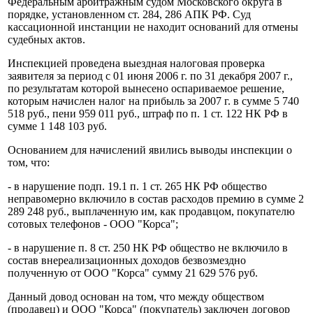
Федеральным арбитражным судом Московского округа в
порядке, установленном ст. 284, 286 АПК РФ. Суд
кассационной инстанции не находит оснований для отмены
судебных актов.
Инспекцией проведена выездная налоговая проверка
заявителя за период с 01 июня 2006 г. по 31 декабря 2007 г.,
по результатам которой вынесено оспариваемое решение,
которым начислен налог на прибыль за 2007 г. в сумме 5 740
518 руб., пени 959 011 руб., штраф по п. 1 ст. 122 НК РФ в
сумме 1 148 103 руб.
Основанием для начислений явились выводы инспекции о
том, что:
- в нарушение подп. 19.1 п. 1 ст. 265 НК РФ общество
неправомерно включило в состав расходов премию в сумме 2
289 248 руб., выплаченную им, как продавцом, покупателю
сотовых телефонов - ООО "Корса";
- в нарушение п. 8 ст. 250 НК РФ общество не включило в
состав внереализационных доходов безвозмездно
полученную от ООО "Корса" сумму 21 629 576 руб.
Данный довод основан на том, что между обществом
(продавец) и ООО "Корса" (покупатель) заключен договор