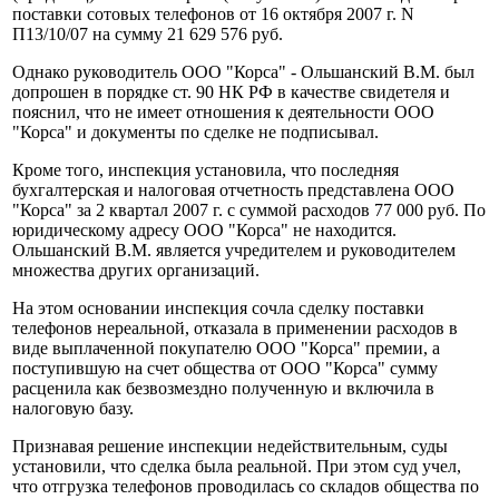
поставки сотовых телефонов от 16 октября 2007 г. N
П13/10/07 на сумму 21 629 576 руб.
Однако руководитель ООО "Корса" - Ольшанский В.М. был
допрошен в порядке ст. 90 НК РФ в качестве свидетеля и
пояснил, что не имеет отношения к деятельности ООО
"Корса" и документы по сделке не подписывал.
Кроме того, инспекция установила, что последняя
бухгалтерская и налоговая отчетность представлена ООО
"Корса" за 2 квартал 2007 г. с суммой расходов 77 000 руб. По
юридическому адресу ООО "Корса" не находится.
Ольшанский В.М. является учредителем и руководителем
множества других организаций.
На этом основании инспекция сочла сделку поставки
телефонов нереальной, отказала в применении расходов в
виде выплаченной покупателю ООО "Корса" премии, а
поступившую на счет общества от ООО "Корса" сумму
расценила как безвозмездно полученную и включила в
налоговую базу.
Признавая решение инспекции недействительным, суды
установили, что сделка была реальной. При этом суд учел,
что отгрузка телефонов проводилась со складов общества по