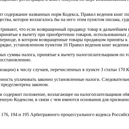
т содержание названных норм Кодекса, Правил ведения книг по
тва, которое возлагалось бы на него этим пунктом письма, суд
тривают, что если возвращенный продавцу товар в дальнейшем н
ринятые к вычету при приобретении товаров, использованных д
периоде, в котором возвращенные товары продавцом приняты к у
рядке, установленном пунктом 16 Правил ведения книг ведения
рых суммы налога, принятые к вычету налогоплательщиком по то
осстановлению.
зации) к числу случаев, перечисленных в пункте 3 статьи 170 Ко
анность уплачивать законно установленные налоги. Следовательн
 предусмотрена законом.
 содержит положение, возлагающее на налогоплательщиков обя
ренную Кодексом, в связи с чем имеются основания для признан
70, 176, 194 и 195 Арбитражного процессуального кодекса Росс