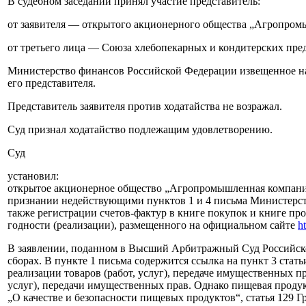
В судебном заседании принял участие представитель:
от заявителя — открытого акционерного общества „Агропром
от третьего лица — Союза хлебопекарных и кондитерских пре
Министерство финансов Российской Федерации извещенное надл
его представителя.
Представитель заявителя против ходатайства не возражал.
Суд признал ходатайство подлежащим удовлетворению.
Суд
установил:
открытое акционерное общество „Агропромышленная компани
признании недействующими пунктов 1 и 4 письма Министерств
также регистрации счетов-фактур в книге покупок и книге п
годности (реализации), размещенного на официальном сайте
h
В заявлении, поданном в Высший Арбитражный Суд Российской
сборах. В пункте 1 письма содержится ссылка на пункт 3 ста
реализации товаров (работ, услуг), передаче имущественных п
услуг), передачи имущественных прав. Однако пищевая продукц
„О качестве и безопасности пищевых продуктов“, статья 129 Г