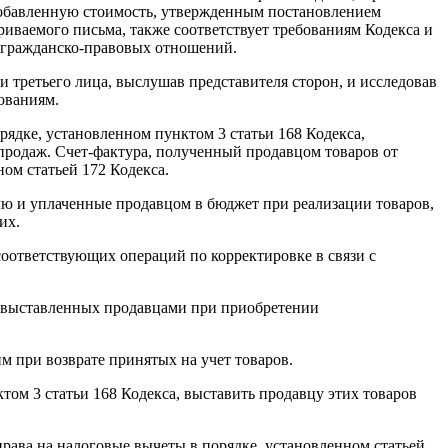
 добавленную стоимость, утвержденным постановлением
риваемого письма, также соответствует требованиям Кодекса и
я гражданско-правовых отношений.
 третьего лица, выслушав представителя сторон, и исследовав
ованиям.
рядке, установленном пунктом 3 статьи 168 Кодекса,
 продаж. Счет-фактура, полученный продавцом товаров от
ом статьей 172 Кодекса.
лю и уплаченные продавцом в бюджет при реализации товаров,
их.
соответствующих операций по корректировке в связи с
р, выставленных продавцами при приобретении
м при возврате принятых на учет товаров.
том 3 статьи 168 Кодекса, выставить продавцу этих товаров
рава на налоговые вычеты в порядке, установленном статьей