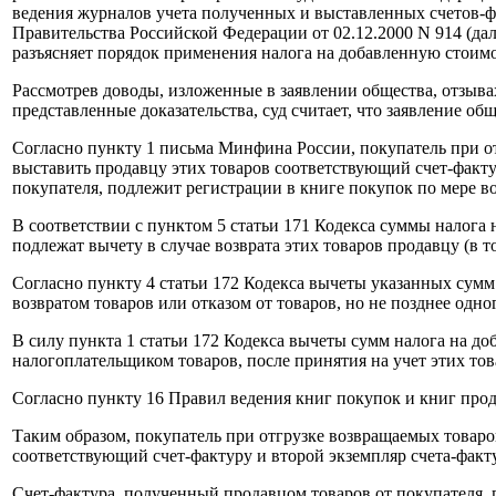
ведения журналов учета полученных и выставленных счетов-ф
Правительства Российской Федерации от 02.12.2000 N 914 (дал
разъясняет порядок применения налога на добавленную стоимо
Рассмотрев доводы, изложенные в заявлении общества, отзыва
представленные доказательства, суд считает, что заявление 
Согласно пункту 1 письма Минфина России, покупатель при отг
выставить продавцу этих товаров соответствующий счет-факту
покупателя, подлежит регистрации в книге покупок по мере в
В соответствии с пунктом 5 статьи 171 Кодекса суммы налог
подлежат вычету в случае возврата этих товаров продавцу (в т
Согласно пункту 4 статьи 172 Кодекса вычеты указанных сумм
возвратом товаров или отказом от товаров, но не позднее одног
В силу пункта 1 статьи 172 Кодекса вычеты сумм налога на д
налогоплательщиком товаров, после принятия на учет этих тов
Согласно пункту 16 Правил ведения книг покупок и книг прод
Таким образом, покупатель при отгрузке возвращаемых товаров
соответствующий счет-фактуру и второй экземпляр счета-факт
Счет-фактура, полученный продавцом товаров от покупателя, 