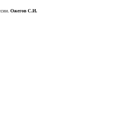
ссии.
Ожегов С.И.