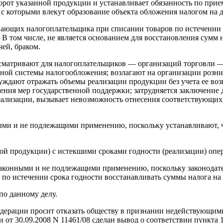
борот указанной продукции и устанавливает обязанность по при
 с которыми влекут образование объекта обложения налогом на 
ывающих налогоплательщика при списании товаров по истечении 
 В том числе, не является основанием для восстановления сумм 
чей, браком.
сматривают для налогоплательщиков — организаций торговли —
ой системы налогообложения; возлагают на организации рознич
нуждают отражать объемы реализации продукции без учета ее в
ения мер государственной поддержки; затрудняется заключение 
еализации, вызывает невозможность отнесения соответствующих 
ыми и не подлежащими применению, поскольку устанавливают, 
ой продукции) с истекшими сроками годности (реализации) опер
законными и не подлежащими применению, поскольку законодате
по истечении срока годности восстанавливать суммы налога на 
по данному делу.
ерации просит отказать обществу в признании недействующими 
т 30.09.2008 N 11461/08 сделан вывод о соответствии пункта 1