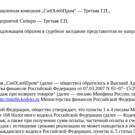
ышленная компания „СибХлебПром“ — Третьяк Г.П.,
дприятий Сибири — Третьяк Г.П.
ежащим образом в судебное заседание представителя не направ
я „СибХлебПром“ (далее — общество) обратилось в Высший Ар
а финансов Российской Федерации от 07.03.2007 N 03−07−15/29
родаж при возврате товаров“ (далее — письмо Минфина России, 
ttp://minfin.kodeks.ru
Министерства финансов Российской Федера
 Федерации, общество утверждает, что пункты 1 и 4 письма Ми
тьи 168 Налогового кодекса Российской Федерации (далее — Коде
рав, а также при получении сумм оплаты, частичной оплаты в сч
ия с истекшими сроками реализации не может находиться в обор
ражданского кодекса Российской Федерации, пункты 4, 5 статьи