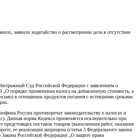
ило, заявило ходатайство о рассмотрении дела в отсутствие
битражный Суд Российской Федерации с заявлением о
 „О порядке применения налога на добавленную стоимость, а
письмо) в отношении продуктов питания с истекшими сроками
ции.
нфина России противоречат законодательству о налогах и
кс). Данная норма Кодекса применяется исключительно при
ет предстоящих поставок товаров (выполнения работ, оказания
оте, ее реализация запрещена (статья 3 Федерального закона
 5 Закона Российской Федерации „О защите права