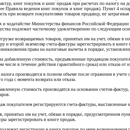
актур, книг покупок и книг продаж при расчетах по налогу на
ее Правила ведения книг покупок и книг продаж). Пункт 4 оспа
сть при возврате покупателями товаров продавцу, не затрагива
х и ходатайстве Министерства финансов Российской Федерации и
общества подлежит частичному удовлетворению по следующим осн
рузке возвращаемых товаров, принятых им на учет, обязан в по
ру и второй экземпляр счета-фактуры зарегистрировать в книге
озникновения права на налоговые вычеты в порядке, установленн
а на добавленную стоимость, предъявленные продавцом покупате
ом числе в течение действия гарантийного срока) или отказа от н
 налога производятся в полном объеме после отражения в учете 
о года с момента возврата или отказа.
обавленную стоимость производятся на основании счетов-факту
аров.
аж покупателем регистрируются счета-фактуры, выставленные и
, принятых им на учет, обязан в порядке, предусмотренном пунк
уры зарегистрировать в книге продаж.
подлежит регистрации в книге покупок по мере возникновения п