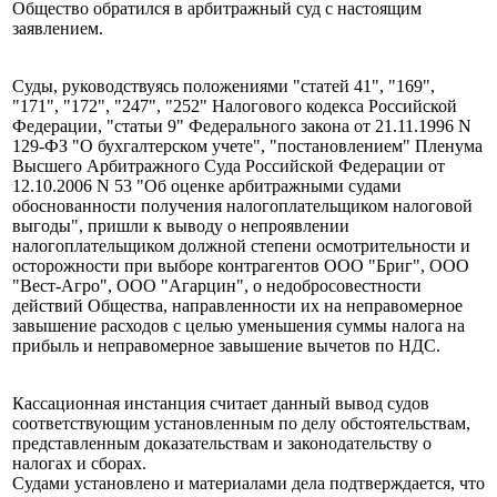
Общество обратился в арбитражный суд с настоящим
заявлением.
Суды, руководствуясь положениями "статей 41", "169",
"171", "172", "247", "252" Налогового кодекса Российской
Федерации, "статьи 9" Федерального закона от 21.11.1996 N
129-ФЗ "О бухгалтерском учете", "постановлением" Пленума
Высшего Арбитражного Суда Российской Федерации от
12.10.2006 N 53 "Об оценке арбитражными судами
обоснованности получения налогоплательщиком налоговой
выгоды", пришли к выводу о непроявлении
налогоплательщиком должной степени осмотрительности и
осторожности при выборе контрагентов ООО "Бриг", ООО
"Вест-Агро", ООО "Агарцин", о недобросовестности
действий Общества, направленности их на неправомерное
завышение расходов с целью уменьшения суммы налога на
прибыль и неправомерное завышение вычетов по НДС.
Кассационная инстанция считает данный вывод судов
соответствующим установленным по делу обстоятельствам,
представленным доказательствам и законодательству о
налогах и сборах.
Судами установлено и материалами дела подтверждается, что