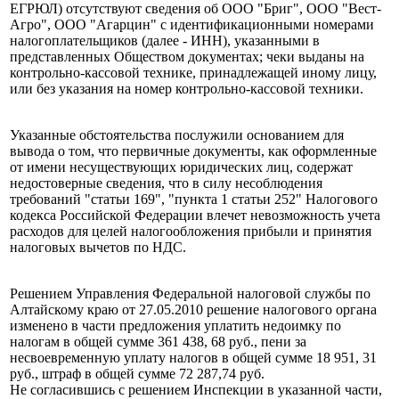
ЕГРЮЛ) отсутствуют сведения об ООО "Бриг", ООО "Вест-
Агро", ООО "Агарцин" с идентификационными номерами
налогоплательщиков (далее - ИНН), указанными в
представленных Обществом документах; чеки выданы на
контрольно-кассовой технике, принадлежащей иному лицу,
или без указания на номер контрольно-кассовой техники.
Указанные обстоятельства послужили основанием для
вывода о том, что первичные документы, как оформленные
от имени несуществующих юридических лиц, содержат
недостоверные сведения, что в силу несоблюдения
требований "статьи 169", "пункта 1 статьи 252" Налогового
кодекса Российской Федерации влечет невозможность учета
расходов для целей налогообложения прибыли и принятия
налоговых вычетов по НДС.
Решением Управления Федеральной налоговой службы по
Алтайскому краю от 27.05.2010 решение налогового органа
изменено в части предложения уплатить недоимку по
налогам в общей сумме 361 438, 68 руб., пени за
несвоевременную уплату налогов в общей сумме 18 951, 31
руб., штраф в общей сумме 72 287,74 руб.
Не согласившись с решением Инспекции в указанной части,