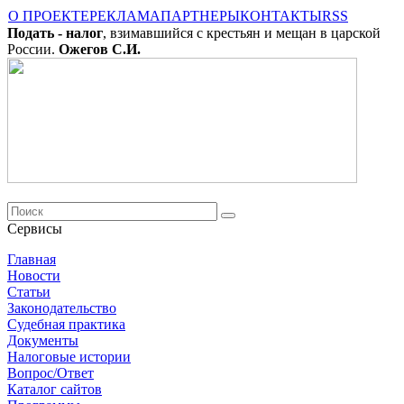
О ПРОЕКТЕ
РЕКЛАМА
ПАРТНЕРЫ
КОНТАКТЫ
RSS
Подать - налог
, взимавшийся с крестьян и мещан в царской
России.
Ожегов С.И.
Сервисы
Главная
Новости
Cтатьи
Законодательство
Судебная практика
Документы
Налоговые истории
Вопрос/Ответ
Каталог сайтов