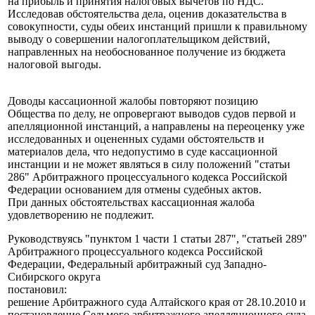
на прибыль и принятия налоговых вычетов по НДС.
Исследовав обстоятельства дела, оценив доказательства в
совокупности, суды обеих инстанций пришли к правильному
выводу о совершении налогоплательщиком действий,
направленных на необоснованное получение из бюджета
налоговой выгоды.
Доводы кассационной жалобы повторяют позицию
Общества по делу, не опровергают выводов судов первой и
апелляционной инстанций, а направлены на переоценку уже
исследованных и оцененных судами обстоятельств и
материалов дела, что недопустимо в суде кассационной
инстанции и не может являться в силу положений "статьи
286" Арбитражного процессуального кодекса Российской
Федерации основанием для отмены судебных актов.
При данных обстоятельствах кассационная жалоба
удовлетворению не подлежит.
Руководствуясь "пунктом 1 части 1 статьи 287", "статьей 289"
Арбитражного процессуального кодекса Российской
Федерации, Федеральный арбитражный суд Западно-
Сибирского округа
постановил:
решение Арбитражного суда Алтайского края от 28.10.2010 и
постановление Седьмого арбитражного апелляционного суда