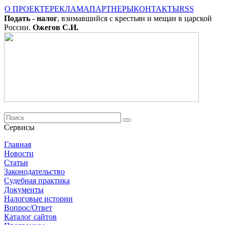
О ПРОЕКТЕ
РЕКЛАМА
ПАРТНЕРЫ
КОНТАКТЫ
RSS
Подать - налог
, взимавшийся с крестьян и мещан в царской
России.
Ожегов С.И.
Сервисы
Главная
Новости
Cтатьи
Законодательство
Судебная практика
Документы
Налоговые истории
Вопрос/Ответ
Каталог сайтов