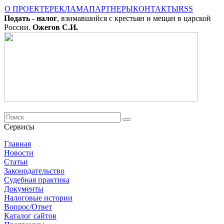
О ПРОЕКТЕ
РЕКЛАМА
ПАРТНЕРЫ
КОНТАКТЫ
RSS
Подать - налог
, взимавшийся с крестьян и мещан в царской
России.
Ожегов С.И.
Сервисы
Главная
Новости
Cтатьи
Законодательство
Судебная практика
Документы
Налоговые истории
Вопрос/Ответ
Каталог сайтов