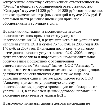
контрагентам: обществу с ограниченной ответственностью
"Эллис" и обществу с ограниченной ответственностью
"Стандарт" в сумме 11 520 руб. и 26 880 руб. соответственно,
а также применение штрафных санкций в сумме 2304 руб. В
остальной части решение инспекции признано
обоснованным и вступило в силу.
По мнению инспекции, в проверенном периоде
налогоплательщик применял схему ухода от
налогообложения ЕСН, в результате чего была установлена
неполная уплата ЕСН в сумме 75 400 руб. за 2006 год и 387
140 руб. за 2007 год. Инспекция посчитала, что договор
возмездного оказания услуг, заключен 04.01.2003 на ведение
бухгалтерского учета и информационно-вычислительное
обслуживание с обществом с ограниченной
ответственностью "Авиамед" (далее - ООО "Авиамед"),
которое является взаимозависимым лицом, на руководящих
должностях обществ числятся одни и те же лица, оба
общества имеют один и тот же адрес. Кроме того, ООО
"Авиамед" применяет упрощенную систему
налогообложения, предусматривающую освобождение от
уплаты ЕСН, в связи с чем данный договор направлен на
уклонение заявителем от уплаты ЕСН.
Правомерно признавая данные доводы инспекции не