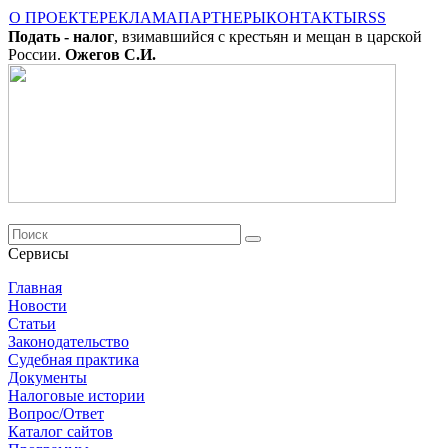
О ПРОЕКТЕ
РЕКЛАМА
ПАРТНЕРЫ
КОНТАКТЫ
RSS
Подать - налог
, взимавшийся с крестьян и мещан в царской
России.
Ожегов С.И.
Сервисы
Главная
Новости
Cтатьи
Законодательство
Судебная практика
Документы
Налоговые истории
Вопрос/Ответ
Каталог сайтов