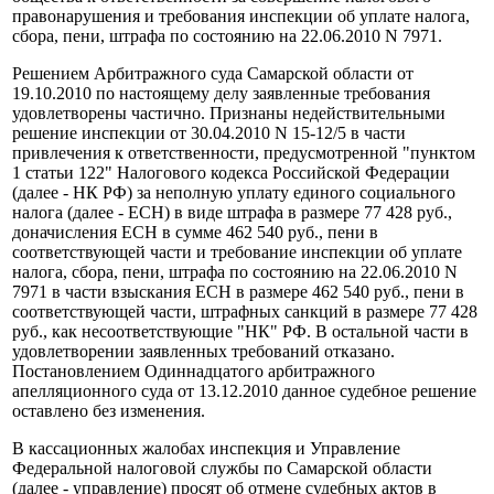
правонарушения и требования инспекции об уплате налога,
сбора, пени, штрафа по состоянию на 22.06.2010 N 7971.
Решением Арбитражного суда Самарской области от
19.10.2010 по настоящему делу заявленные требования
удовлетворены частично. Признаны недействительными
решение инспекции от 30.04.2010 N 15-12/5 в части
привлечения к ответственности, предусмотренной "пунктом
1 статьи 122" Налогового кодекса Российской Федерации
(далее - НК РФ) за неполную уплату единого социального
налога (далее - ЕСН) в виде штрафа в размере 77 428 руб.,
доначисления ЕСН в сумме 462 540 руб., пени в
соответствующей части и требование инспекции об уплате
налога, сбора, пени, штрафа по состоянию на 22.06.2010 N
7971 в части взыскания ЕСН в размере 462 540 руб., пени в
соответствующей части, штрафных санкций в размере 77 428
руб., как несоответствующие "НК" РФ. В остальной части в
удовлетворении заявленных требований отказано.
Постановлением Одиннадцатого арбитражного
апелляционного суда от 13.12.2010 данное судебное решение
оставлено без изменения.
В кассационных жалобах инспекция и Управление
Федеральной налоговой службы по Самарской области
(далее - управление) просят об отмене судебных актов в