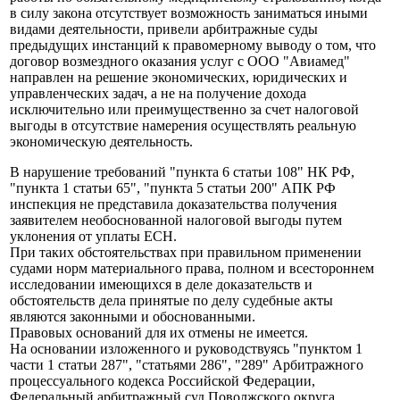
в силу закона отсутствует возможность заниматься иными
видами деятельности, привели арбитражные суды
предыдущих инстанций к правомерному выводу о том, что
договор возмездного оказания услуг с ООО "Авиамед"
направлен на решение экономических, юридических и
управленческих задач, а не на получение дохода
исключительно или преимущественно за счет налоговой
выгоды в отсутствие намерения осуществлять реальную
экономическую деятельность.
В нарушение требований "пункта 6 статьи 108" НК РФ,
"пункта 1 статьи 65", "пункта 5 статьи 200" АПК РФ
инспекция не представила доказательства получения
заявителем необоснованной налоговой выгоды путем
уклонения от уплаты ЕСН.
При таких обстоятельствах при правильном применении
судами норм материального права, полном и всестороннем
исследовании имеющихся в деле доказательств и
обстоятельств дела принятые по делу судебные акты
являются законными и обоснованными.
Правовых оснований для их отмены не имеется.
На основании изложенного и руководствуясь "пунктом 1
части 1 статьи 287", "статьями 286", "289" Арбитражного
процессуального кодекса Российской Федерации,
Федеральный арбитражный суд Поволжского округа