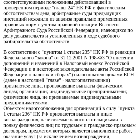
соответствующими положениям действовавшей в
проверенном периоде "главы 24" НК РФ и фактическим
обстоятельствам дела, арбитражные суды предыдущих
инстанций исходили из анализа правильно примененных
правовых норм с учетом правовой позиции Высшего
Арбитражного Суда Российской Федерации, имеющихся по
делу доказательств и установленных в ходе судебного
разбирательства обстоятельств.
В соответствии с "пунктом 1 статьи 235" НК РФ (в редакции
Федерального "закона" от 31.12.2001 N 198-ФЗ "О внесении
дополнений и изменений в Налоговый кодекс Российской
Федерации и в некоторые законодательные акты Российской
Федерации о налогах и сборах") налогоплательщиками ЕСН
(далее в настоящей "главе" - налогоплательщики)
признаются: лица, производящие выплаты физическим
лицам; организации; индивидуальные предприниматели;
физические лица, не признаваемые индивидуальными
предпринимателями.
Объектом налогообложения для организаций в силу "пункта
1 статьи 236" НК РФ признаются выплаты и иные
вознаграждения, начисляемые налогоплательщиками в
пользу физических лиц по трудовым и гражданско-правовым
договорам, предметом которых является выполнение работ,
оказание услуг (за исключением вознаграждений,