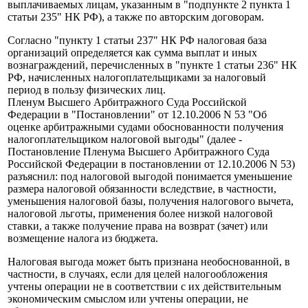
выплачиваемых лицам, указанным в "подпункте 2 пункта 1
статьи 235" НК РФ), а также по авторским договорам.
Согласно "пункту 1 статьи 237" НК РФ налоговая база
организаций определяется как сумма выплат и иных
вознаграждений, перечисленных в "пункте 1 статьи 236" НК
РФ, начисленных налогоплательщиками за налоговый
период в пользу физических лиц.
Пленум Высшего Арбитражного Суда Российской
Федерации в "Постановлении" от 12.10.2006 N 53 "Об
оценке арбитражными судами обоснованности получения
налогоплательщиком налоговой выгоды" (далее -
Постановление Пленума Высшего Арбитражного Суда
Российской Федерации в постановлении от 12.10.2006 N 53)
разъяснил: под налоговой выгодой понимается уменьшение
размера налоговой обязанности вследствие, в частности,
уменьшения налоговой базы, получения налогового вычета,
налоговой льготы, применения более низкой налоговой
ставки, а также получение права на возврат (зачет) или
возмещение налога из бюджета.
Налоговая выгода может быть признана необоснованной, в
частности, в случаях, если для целей налогообложения
учтены операции не в соответствии с их действительным
экономическим смыслом или учтены операции, не