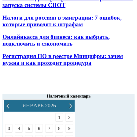
запуска системы СПОТ
Налоги для россиян в эмиграции: 7 ошибок,
которые приводят к штрафам
Онлайнкасса для бизнеса: как выбрать,
подключить и сэкономить
Регистрация ПО в реестре Минцифры: зачем
нужна и как проходит процедура
Налоговый календарь
ЯНВАРЬ 2026
1
2
3
4
5
6
7
8
9