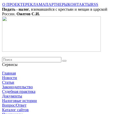
О ПРОЕКТЕ
РЕКЛАМА
ПАРТНЕРЫ
КОНТАКТЫ
RSS
Подать - налог
, взимавшийся с крестьян и мещан в царской
России.
Ожегов С.И.
Сервисы
Главная
Новости
Cтатьи
Законодательство
Судебная практика
Документы
Налоговые истории
Вопрос/Ответ
Каталог сайтов