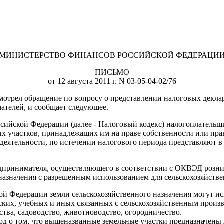
МИНИСТЕРСТВО ФИНАНСОВ РОССИЙСКОЙ ФЕДЕРАЦИ
ПИСЬМО
от 12 августа 2011 г. N 03-05-04-02/76
мотрел обращение по вопросу о представлении налоговых декла
ателей, и сообщает следующее.
оссийской Федерации (далее - Налоговый кодекс) налогоплательщ
участков, принадлежащих им на праве собственности или прав
деятельности, по истечении налогового периода представляют в
дпринимателя, осуществляющего в соответствии с ОКВЭД розни
 назначения с разрешенным использованием для сельскохозяйств
ой Федерации земли сельскохозяйственного назначения могут ис
ских, учебных и иных связанных с сельскохозяйственным произ
ства, садоводство, животноводство, огородничество.
од о том, что вышеназванные земельные участки предназначены 