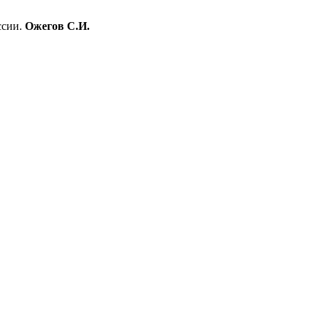
ссии.
Ожегов С.И.