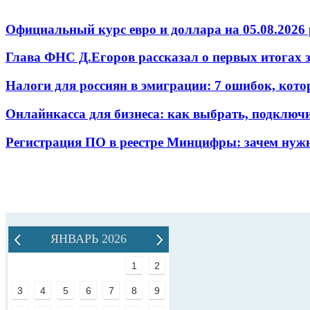
Официальный курс евро и доллара на 05.08.2026 
Глава ФНС Д.Егоров рассказал о первых итогах
Налоги для россиян в эмиграции: 7 ошибок, кот
Онлайнкасса для бизнеса: как выбрать, подключ
Регистрация ПО в реестре Минцифры: зачем нужн
ЯНВАРЬ 2026
1
2
3
4
5
6
7
8
9