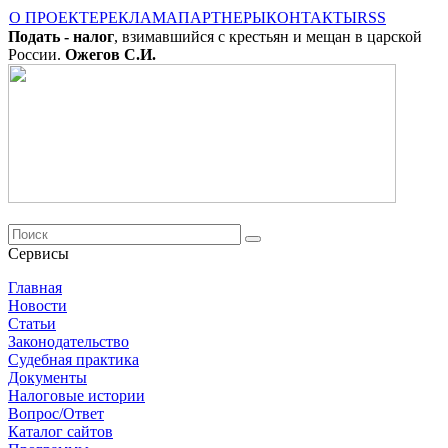
О ПРОЕКТЕ
РЕКЛАМА
ПАРТНЕРЫ
КОНТАКТЫ
RSS
Подать - налог
, взимавшийся с крестьян и мещан в царской
России.
Ожегов С.И.
Сервисы
Главная
Новости
Cтатьи
Законодательство
Судебная практика
Документы
Налоговые истории
Вопрос/Ответ
Каталог сайтов