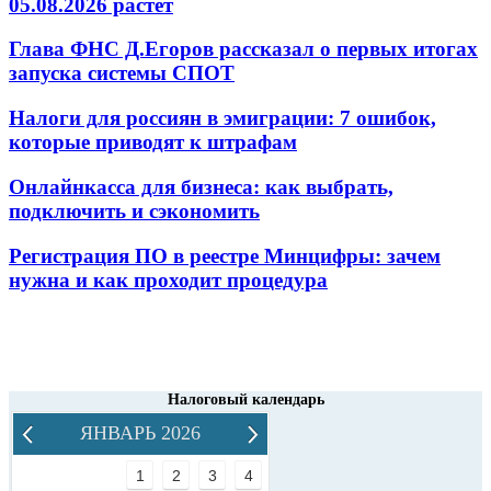
05.08.2026 растет
Глава ФНС Д.Егоров рассказал о первых итогах
запуска системы СПОТ
Налоги для россиян в эмиграции: 7 ошибок,
которые приводят к штрафам
Онлайнкасса для бизнеса: как выбрать,
подключить и сэкономить
Регистрация ПО в реестре Минцифры: зачем
нужна и как проходит процедура
Налоговый календарь
ЯНВАРЬ 2026
1
2
3
4