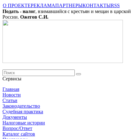
О ПРОЕКТЕ
РЕКЛАМА
ПАРТНЕРЫ
КОНТАКТЫ
RSS
Подать - налог
, взимавшийся с крестьян и мещан в царской
России.
Ожегов С.И.
Сервисы
Главная
Новости
Cтатьи
Законодательство
Судебная практика
Документы
Налоговые истории
Вопрос/Ответ
Каталог сайтов