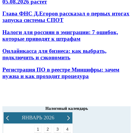
05.08.2026 растет
Глава ФНС Д.Егоров рассказал о первых итогах
запуска системы СПОТ
Налоги для россиян в эмиграции: 7 ошибок,
которые приводят к штрафам
Онлайнкасса для бизнеса: как выбрать,
подключить и сэкономить
Регистрация ПО в реестре Минцифры: зачем
нужна и как проходит процедура
Налоговый календарь
ЯНВАРЬ 2026
1
2
3
4