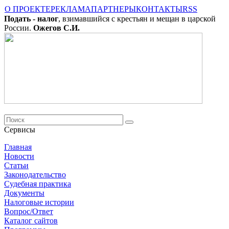
О ПРОЕКТЕ
РЕКЛАМА
ПАРТНЕРЫ
КОНТАКТЫ
RSS
Подать - налог
, взимавшийся с крестьян и мещан в царской
России.
Ожегов С.И.
Сервисы
Главная
Новости
Cтатьи
Законодательство
Судебная практика
Документы
Налоговые истории
Вопрос/Ответ
Каталог сайтов