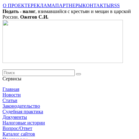
О ПРОЕКТЕ
РЕКЛАМА
ПАРТНЕРЫ
КОНТАКТЫ
RSS
Подать - налог
, взимавшийся с крестьян и мещан в царской
России.
Ожегов С.И.
Сервисы
Главная
Новости
Cтатьи
Законодательство
Судебная практика
Документы
Налоговые истории
Вопрос/Ответ
Каталог сайтов