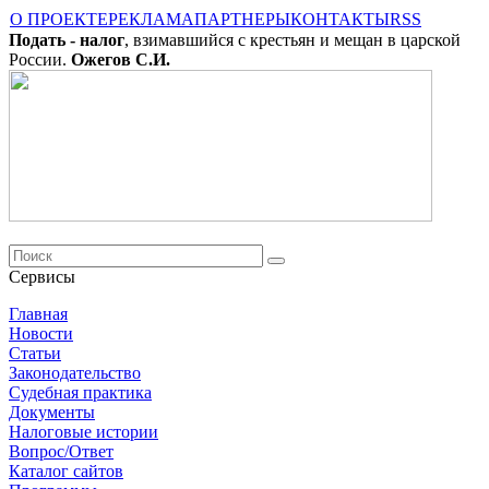
О ПРОЕКТЕ
РЕКЛАМА
ПАРТНЕРЫ
КОНТАКТЫ
RSS
Подать - налог
, взимавшийся с крестьян и мещан в царской
России.
Ожегов С.И.
Сервисы
Главная
Новости
Cтатьи
Законодательство
Судебная практика
Документы
Налоговые истории
Вопрос/Ответ
Каталог сайтов