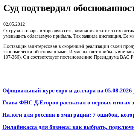
Суд подтвердил обоснованнос
02.05.2012
Отгрузив товары в торговую сеть, компания платит за их опт
уменьшить облагаемую прибыль. Так заявила инспекция. Ее мн
Поставщик заинтересован в скорейшей реализации своей проду
экономически обоснованными. И уменьшают прибыль вне завис
107-366). Он соответствует постановлению Президиума ВАС РФ
Официальный курс евро и доллара на 05.08.2026 
Глава ФНС Д.Егоров рассказал о первых итогах
Налоги для россиян в эмиграции: 7 ошибок, кот
Онлайнкасса для бизнеса: как выбрать, подключ