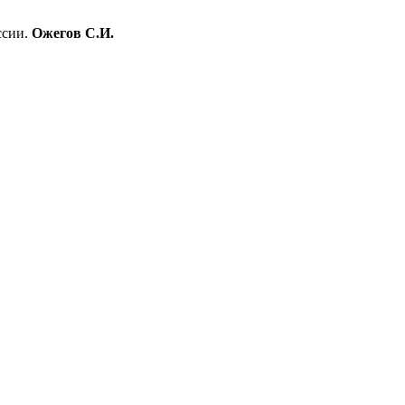
ссии.
Ожегов С.И.