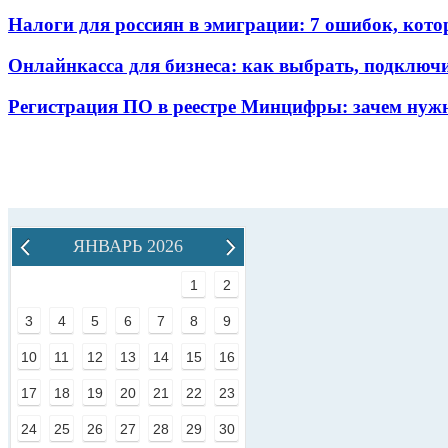
Налоги для россиян в эмиграции: 7 ошибок, кот
Онлайнкасса для бизнеса: как выбрать, подключ
Регистрация ПО в реестре Минцифры: зачем нужн
ЯНВАРЬ 2026
1
2
3
4
5
6
7
8
9
10
11
12
13
14
15
16
17
18
19
20
21
22
23
24
25
26
27
28
29
30