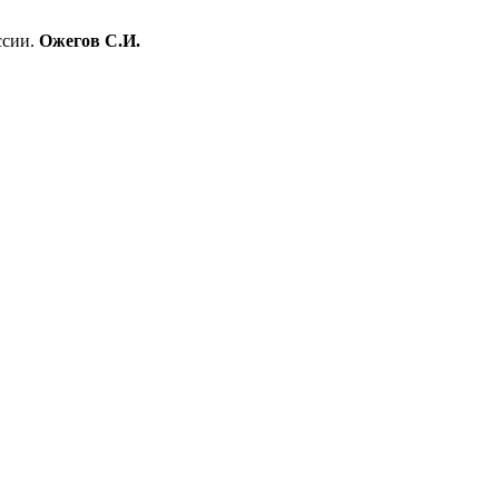
ссии.
Ожегов С.И.