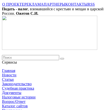
О ПРОЕКТЕ
РЕКЛАМА
ПАРТНЕРЫ
КОНТАКТЫ
RSS
Подать - налог
, взимавшийся с крестьян и мещан в царской
России.
Ожегов С.И.
Сервисы
Главная
Новости
Cтатьи
Законодательство
Судебная практика
Документы
Налоговые истории
Вопрос/Ответ
Каталог сайтов