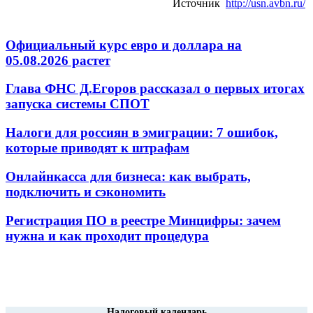
Источник
http://usn.avbn.ru/
Официальный курс евро и доллара на
05.08.2026 растет
Глава ФНС Д.Егоров рассказал о первых итогах
запуска системы СПОТ
Налоги для россиян в эмиграции: 7 ошибок,
которые приводят к штрафам
Онлайнкасса для бизнеса: как выбрать,
подключить и сэкономить
Регистрация ПО в реестре Минцифры: зачем
нужна и как проходит процедура
Налоговый календарь