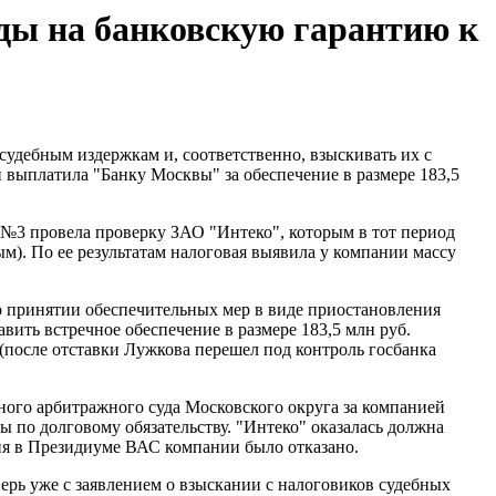
оды на банковскую гарантию к
удебным издержкам и, соответственно, взыскивать их с
 выплатила "Банку Москвы" за обеспечение в размере 183,5
№3 провела проверку ЗАО "Интеко", которым в тот период
. По ее результатам налоговая выявила у компании массу
 о принятии обеспечительных мер в виде приостановления
ить встречное обеспечение в размере 183,5 млн руб.
после отставки Лужкова перешел под контроль госбанка
ного арбитражного суда Московского округа за компанией
 по долговому обязательству. "Интеко" оказалась должна
ния в Президиуме ВАС компании было отказано.
ерь уже с заявлением о взыскании с налоговиков судебных