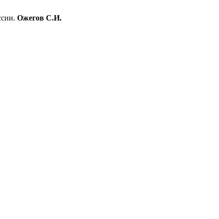
ссии.
Ожегов С.И.