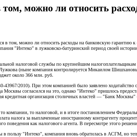
в том, можно ли относить расх
 в том, можно ли относить расходы на банковскую гарантию к с
омпания "Интеко" в лужковско-батуринский период своей истории
ральной налоговой службы по крупнейшим налогоплательщикам 
 Лужкова (ныне компания контролируется Микаилом Шишхановым)
джет около 366 млн. руб.
А40-43967/2010). При этом компанией было заявлено ходатайство
 Москвы согласился на это, однако "Интеко" пришлось предостав
я кредитная организация столичных властей — "Банк Москвы" (
то компании, то налоговой, и в итоге постановлением Федераль
плата налога за выплаченные иностранному контрагенту проценты
ного поведения как налогового агента. В пересмотре этого реше
ы в пользу "Интеко", компания вновь обратилась в АСГМ, но теп