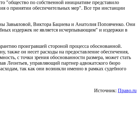
, что "общество по собственной инициативе представило
ния о принятии обеспечительных мер". Все три инстанции
ьяны Завьяловой, Виктора Бациева и Анатолия Поповченко. Они
дебных издержек не является исчерпывающим" и издержки в
арантию проигравшей стороной процесса обоснованной.
у, также он несет расходы на предоставление обеспечения,
мность, с точки зрения обоснованности размера, может стать
лав Леонтьев, управляющий партнер адвокатского бюро
асходам, так как они возникли именно в рамках судебного
Источник:
Право.ru