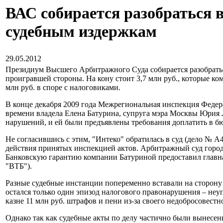
ВАС собирается разобраться 
судебным издержкам
29.05.2012
Президиум Высшего Арбитражного Суда собирается разобраться
проигравшей стороны. На кону стоит 3,7 млн руб., которые к
млн руб. в споре с налоговиками.
В конце декабря 2009 года Межрегиональная инспекция Феде
времени владела Елена Батурина, супруга мэра Москвы Юрия
нарушений, и ей были предъявлены требования доплатить в бю
Не согласившись с этим, "Интеко" обратилась в суд (дело № 
действия принятых инспекцией актов. Арбитражный суд города
Банковскую гарантию компании Батуриной предоставил главна
"ВТБ").
Разные судебные инстанции попеременно вставали на сторону 
остался только один эпизод налогового правонарушения – неу
казне 11 млн руб. штрафов и пени из-за своего недобросовест
Однако так как судебные акты по делу частично были вынесен