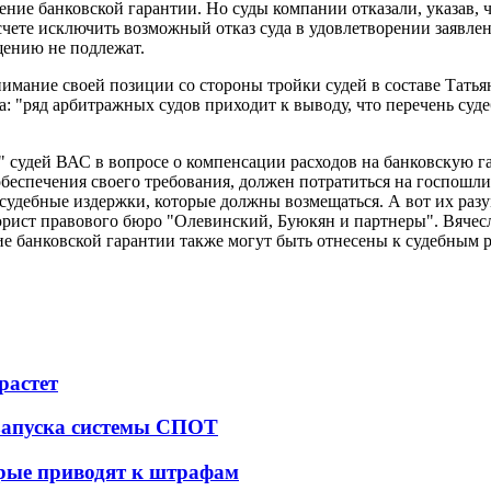
вление банковской гарантии. Но суды компании отказали, указав
асчете исключить возможный отказ суда в удовлетворении заявле
щению не подлежат.
понимание своей позиции со стороны тройки судей в составе Тат
на: "ряд арбитражных судов приходит к выводу, что перечень су
 судей ВАС в вопросе о компенсации расходов на банковскую г
беспечения своего требования, должен потратиться на госпошлин
 судебные издержки, которые должны возмещаться. А вот их разу
юрист правового бюро "Олевинский, Буюкян и партнеры". Вячес
ие банковской гарантии также могут быть отнесены к судебным р
растет
 запуска системы СПОТ
орые приводят к штрафам