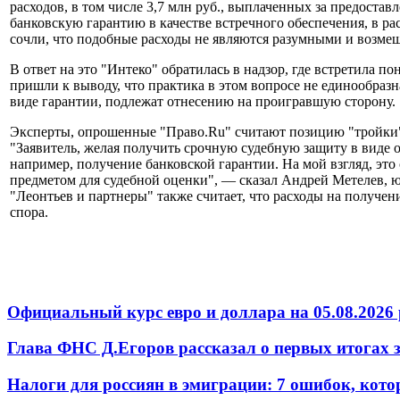
расходов, в том числе 3,7 млн руб., выплаченных за предоста
банковскую гарантию в качестве встречного обеспечения, в р
сочли, что подобные расходы не являются разумными и возме
В ответ на это "Интеко" обратилась в надзор, где встретила 
пришли к выводу, что практика в этом вопросе не единообраз
виде гарантии, подлежат отнесению на проигравшую сторону.
Эксперты, опрошенные "Право.Ru" считают позицию "тройки"
"Заявитель, желая получить срочную судебную защиту в виде о
например, получение банковской гарантии. На мой взгляд, это
предметом для судебной оценки", — сказал Андрей Метелев, 
"Леонтьев и партнеры" также считает, что расходы на получен
спора.
Официальный курс евро и доллара на 05.08.2026 
Глава ФНС Д.Егоров рассказал о первых итогах
Налоги для россиян в эмиграции: 7 ошибок, кот