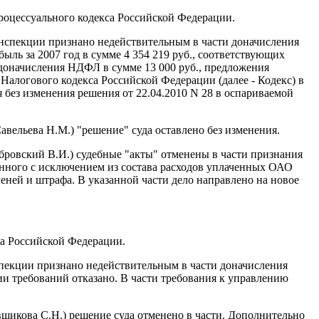
роцессуального кодекса Российской Федерации.
 инспекции признано недействительным в части доначисления
быль за 2007 год в сумме 4 354 219 руб., соответствующих
, доначисления НДФЛ в сумме 13 000 руб., предложения
 Налогового кодекса Российской Федерации (далее - Кодекс) в
 без изменения решения от 22.04.2010 N 28 в оспариваемой
вельева Н.М.) "решение" суда оставлено без изменения.
убровский В.И.) судебные "акты" отменены в части признания
анного с исключением из состава расходов уплаченных ОАО
пеней и штрафа. В указанной части дело направлено на новое
са Российской Федерации.
спекции признано недействительным в части доначисления
нии требований отказано. В части требования к управлению
вщикова С.Н.) решение суда отменено в части. Дополнительно