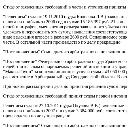
Отказ от заявленных требований в части и уточнения приняты
"Решением" суда от 19.11.2010 (судья Колосова Л.В.) заявле
налога на прибыль за 2006 год в сумме 15 185 397 руб. 21 коп
пеней и штрафов, уменьшения размера заявленного убытка по н
удержать и перечислить эту сумму, начисления соответствующи
виде взыскания штрафа в размере 2600 руб. Оспариваемое реш
части. В остальной части производство по делу прекращено.
"Постановлением" Семнадцатого арбитражного апелляционного 
"Постановление" Федерального арбитражного суда Уральского о
недействительным оспариваемых решений инспекции и управлен
"Макси-Групп" за консультационные услуги сумм - 43 050 000 р
рассмотрение в Арбитражный суд Свердловской области. В ост
При новом рассмотрении дела до принятия решения судом перв
Отказ от заявленных требований принят судом первой инстанц
Решением суда от 27.10.2011 (судья Окулова В.В.) заявленны
налога на прибыль за 2007 г. в сумме 3 384 000 руб., соотве
производство по делу прекращено.
"Постановлением" Семнадцатого арбитражного апелляционного 