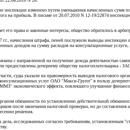
т 22.04.2010 N 28.
ние инспекции изменено путем уменьшения начисленных сумм по
га на прибыль. В письме от 20.07.2010 N 12-19/22874 инспекци
ет его права и законные интересы, общество обратилось в арби
07 гг., начисления штрафа, пеней послужили выводы инспекции 
ученных доходов на сумму расходов на консультационные услуги,
язаны с направленной на получение дохода деятельностью самог
были предоставлены дочернему обществу налогоплательщика - 
части, суды указали на правомерность выводов налогового орган
 консультационных услуг ОАО "Макси-Групп" в пользу дочернего
СММЗ" экономического эффекта, повлекшего улучшение финансо
ганом обязанности по установлению действительной обязанности
иком после окончания налоговой проверки, но до составления а
несении решения.
ела, исследованных согласно требованиям, установленным "ст. 6
тву.