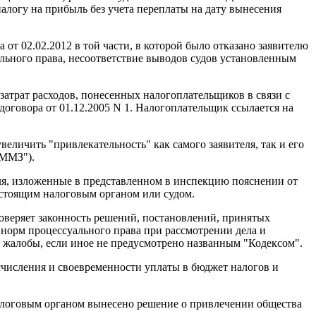
алогу на прибыль без учета переплаты на дату вынесения
от 02.02.2012 в той части, в которой было отказано заявителю
ального права, несоответствие выводов судов установленным
 затрат расходов, понесенных налогоплательщиков в связи с
говора от 01.12.2005 N 1. Налогоплательщик ссылается на
величить "привлекательность" как самого заявителя, так и его
СММЗ").
ля, изложенные в представленном в инспекцию пояснении от
шестоящим налоговым органом или судом.
оверяет законность решений, постановлений, принятых
норм процессуального права при рассмотрении дела и
о жалобы, если иное не предусмотрено названным "Кодексом".
исчисления и своевременности уплаты в бюджет налогов и
налоговым органом вынесено решение о привлечении общества