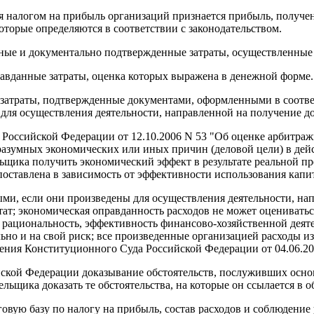
ия налогом на прибыль организаций признается прибыль, полу
торые определяются в соответствии с законодательством.
анные и документально подтвержденные затраты, осуществленны
вданные затраты, оценка которых выражена в денежной форме.
атраты, подтвержденные документами, оформленными в соответ
для осуществления деятельности, направленной на получение до
 Российской Федерации от 12.10.2006 N 53 "Об оценке арбитр
разумных экономических или иных причин (деловой цели) в дей
льщика получить экономический эффект в результате реальной п
оставлена в зависимость от эффективности использования капит
и, если они произведены для осуществления деятельности, напр
ьтат; экономическая оправданность расходов не может оцениватьс
, рациональность, эффективность финансово-хозяйственной дея
льно и на свой риск; все произведенные организацией расходы и
ния Конституционного Суда Российской Федерации от 04.06.200
йской Федерации доказывание обстоятельств, послуживших основ
ельщика доказать те обстоятельства, на которые он ссылается в 
овую базу по налогу на прибыль, состав расходов и соблюдение