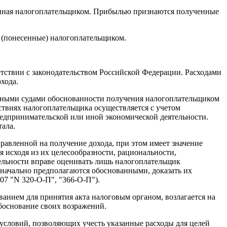
ченная налогоплательщиком. Прибылью признаются полученные
е (понесенные) налогоплательщиком.
ствии с законодательством Российской Федерации. Расходами
хода.
ажными судами обоснованности получения налогоплательщиком
ствиях налогоплательщика осуществляется с учетом
редпринимательской или иной экономической деятельности.
ала.
авленной на получение дохода, при этом имеет значение
я исходя из их целесообразности, рациональности,
тельности вправе оценивать лишь налогоплательщик
значально предполагаются обоснованными, доказать их
7 "N 320-О-П", "366-О-П").
анием для принятия акта налоговым органом, возлагается на
обоснование своих возражений.
 условий, позволяющих учесть указанные расходы для целей