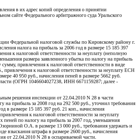
вления в их адрес копий определения о принятии
ьном сайте Федерального арбитражного суда Уральского
кции Федеральной налоговой службы по Кировскому району г.
сления налога на прибыль за 2006 год в размере 15 185 397
ечения к налоговой ответственности за неуплату (неполную
уменьшения размера заявленного убытка по налогу на прибыль
ту сумму, привлечения к налоговой ответственности в виде
б., привлечения к налоговой ответственности за неуплату ЕСН
змере 40 950 руб., начисления пеней в размере 5662 руб.
ласти (ОГРН 1046604027238, ИНН 6671159287; далее -
ьным решения инспекции от 22.04.2010 N 28 в части
гу на прибыль за 2008 год на 292 500 руб., уточнил требования
д в размере 15 185 397 руб. 21 коп., начисления
, привлечения к налоговой ответственности за неуплату
их пеней по налогу на прибыль за 2007 год, уменьшения
Озорниной О.А. в размере 13 000 руб., требования удержать и
де взыскания штрафа в размере 2600 руб., начисления
я от 22.04.2010 N 28 в оспариваемой части.