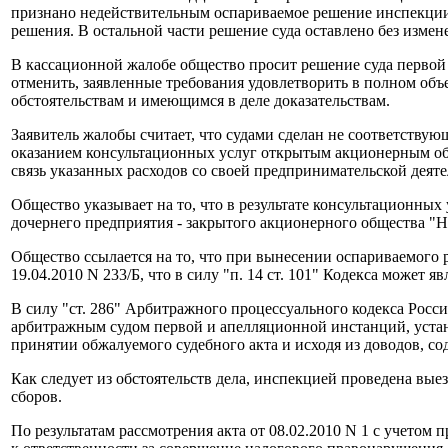
признано недействительным оспариваемое решение инспекции в
решения. В остальной части решение суда оставлено без измен
В кассационной жалобе общество просит решение суда первой и
отменить, заявленные требования удовлетворить в полном объ
обстоятельствам и имеющимся в деле доказательствам.
Заявитель жалобы считает, что судами сделан не соответствую
оказанием консультационных услуг открытым акционерным общ
связь указанных расходов со своей предпринимательской деят
Общество указывает на то, что в результате консультационных 
дочернего предприятия - закрытого акционерного общества "
Общество ссылается на то, что при вынесении оспариваемого
19.04.2010 N 233/Б, что в силу "п. 14 ст. 101" Кодекса може
В силу "ст. 286" Арбитражного процессуального кодекса Рос
арбитражным судом первой и апелляционной инстанций, устан
принятии обжалуемого судебного акта и исходя из доводов, с
Как следует из обстоятельств дела, инспекцией проведена вы
сборов.
По результатам рассмотрения акта от 08.02.2010 N 1 с учет