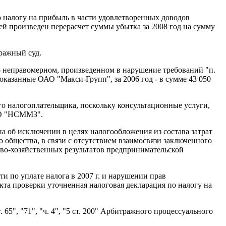
 налогу на прибыль в части удовлетворенных доводов
ей произведен перерасчет суммы убытка за 2008 год на сумму
тражный суд.
о неправомерном, произведенном в нарушение требований "п.
 оказанные ОАО "Макси-Групп", за 2006 год - в сумме 43 050
о налогоплательщика, поскольку консультационные услуги,
ЗАО "НСММЗ".
а об исключении в целях налогообложения из состава затрат
 общества, в связи с отсутствием взаимосвязи заключенного
во-хозяйственных результатов предпринимательской
 по уплате налога в 2007 г. и нарушении прав
кта проверки уточненная налоговая декларация по налогу на
5", "71", "ч. 4", "5 ст. 200" Арбитражного процессуального