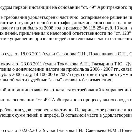
 судом первой инстанции на основании "ст. 49" Арбитражного п
нные требования удовлетворены частично: оспариваемое решение
., соответствующих пеней и штрафов, доначисления налога на при
алогу на прибыль за 2008 год в размере 36 115 254 руб. 13 коп.
х пеней, привлечения к налоговой ответственности по "ст. 123"
ение управления признано недействительным в части оставления
суда от 18.03.2011 (судьи Сафонова С.Н., Полевщикова С.Н., Са
круга от 23.08.2011 (судьи Токмакова А.Н., Глазырина Т.Ю., Д
ия о доначислении налога на прибыль за 2006 - 2007 гг., связ
уб. в 2006 году, 14 100 000 в 2007 году, соответствующих сумм 
альной части судебные "акты" оставить без изменения.
ой инстанции заявитель отказался от требований к управлению.
ии на основании "ст. 49" Арбитражного процессуального кодек
е требования удовлетворены частично. Оспариваемое решение ин
тствующих сумм пеней и штрафа. В остальной части в удовлетворе
суда от 02.02.2012 (судьи Гулякова Г.Н., Савельева Н.М., Поле