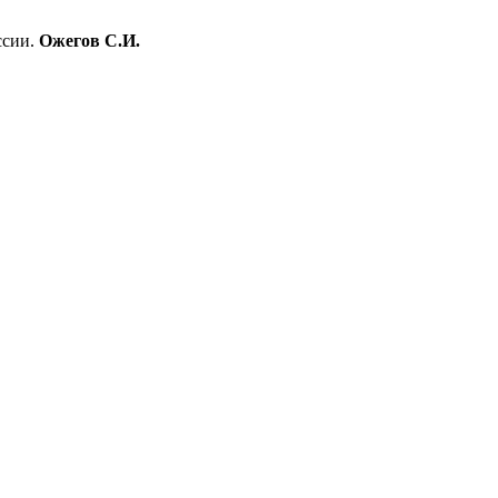
ссии.
Ожегов С.И.