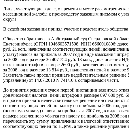
Лица, участвующие в деле, о времени и месте рассмотрения 
кассационной жалобы к производству заказным письмом с уве
округа.
В судебном заседании принял участие представитель общества -
Общество обратилось в Арбитражный суд Свердловской облас
Екатеринбурга (ОГРН 1046603571508, ИНН 6660010806; далее - 
руб. 21 коп., начисления соответствующих пеней; доначисления
уплату) налога на прибыль за 2007 год в виде взыскания штра
за 2008 год в размере 36 407 754 руб. 13 коп.; доначисления 
взыскания штрафа в размере 2600 руб., начисления соответств
за 2008 год в размере 13 514 руб., начисления пеней в размере
Заявитель также просил признать недействительным решение 
управление) от 14.07.2010 N 741/10 в оспариваемой части.
До принятия решения судом первой инстанции заявитель отказ
доначисления налогов, пени, штрафов в размере 897 680 руб. 6
и просил признать недействительным решение инспекции от 22.0
соответствующих пеней по налогу на прибыль за 2006 год, дона
(неполную уплату) налога на прибыль за 2007 год в виде взыс
размера заявленного убытка по налогу на прибыль за 2008 год 
перечислить эту сумму, привлечения к налоговой ответственн
соответствующих пеней по НДФЛ, а также решение управления о