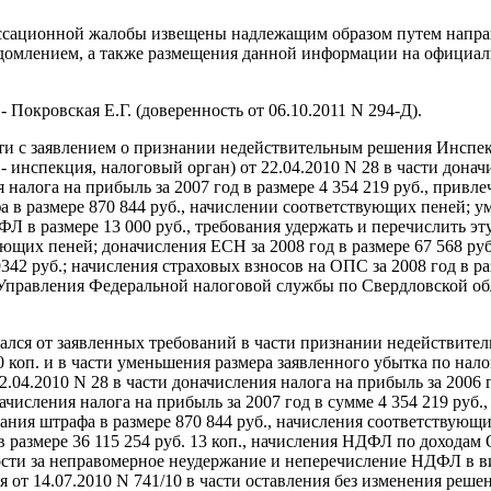
кассационной жалобы извещены надлежащим образом путем напра
домлением, а также размещения данной информации на официал
 Покровская Е.Г. (доверенность от 06.10.2011 N 294-Д).
ти с заявлением о признании недействительным решения Инспе
инспекция, налоговый орган) от 22.04.2010 N 28 в части доначи
 налога на прибыль за 2007 год в размере 4 354 219 руб., привл
фа в размере 870 844 руб., начислении соответствующих пеней; 
НДФЛ в размере 13 000 руб., требования удержать и перечислить э
ующих пеней; доначисления ЕСН за 2008 год в размере 67 568 ру
 9342 руб.; начисления страховых взносов на ОПС за 2008 год в ра
Управления Федеральной налоговой службы по Свердловской об
ался от заявленных требований в части признании недействител
0 коп. и в части уменьшения размера заявленного убытка по нало
4.2010 N 28 в части доначисления налога на прибыль за 2006 го
числения налога на прибыль за 2007 год в сумме 4 354 219 руб.
кания штрафа в размере 870 844 руб., начисления соответствующ
в размере 36 115 254 руб. 13 коп., начисления НДФЛ по доходам 
ости за неправомерное неудержание и неперечисление НДФЛ в ви
т 14.07.2010 N 741/10 в части оставления без изменения решени