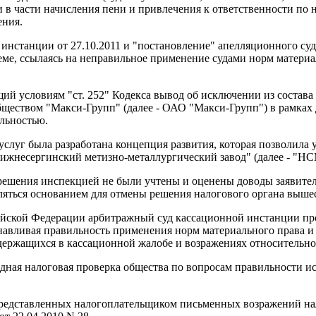
 части начисления пени и привлечения к ответственности по н
ения.
нстанции от 27.10.2011 и "постановление" апелляционного суда 
еме, ссылаясь на неправильное применение судами норм матери
щий условиям "ст. 252" Кодекса вывод об исключении из состава
еством "Макси-Групп" (далее - ОАО "Макси-Групп") в рамках до
ельностью.
услуг была разработана концепция развития, которая позволила у
Нижнесергинский метизно-металлургический завод" (далее - "Н
 решения инспекцией не были учтены и оценены доводы заявите
т являться основанием для отмены решения налогового органа вы
сийской Федерации арбитражный суд кассационной инстанции пр
авливая правильность применения норм материального права и 
одержащихся в кассационной жалобе и возражениях относительн
ездная налоговая проверка общества по вопросам правильности 
ом представленных налогоплательщиком письменных возражений 