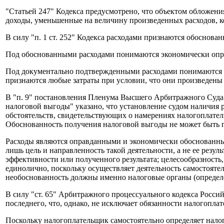
"Статьей 247" Кодекса предусмотрено, что объектом обложен
доходы, уменьшенные на величину произведенных расходов, ко
В силу "п. 1 ст. 252" Кодекса расходами признаются обоснов
Под обоснованными расходами понимаются экономически опра
Под документально подтвержденными расходами понимаются з
признаются любые затраты при условии, что они произведены 
В "п. 9" постановления Пленума Высшего Арбитражного Суда
налоговой выгоды" указано, что установление судом наличия 
обстоятельств, свидетельствующих о намерениях налогоплате
Обоснованность получения налоговой выгоды не может быть п
Расходы являются оправданными и экономически обоснованным
лишь цель и направленность такой деятельности, а не ее резул
эффективности или полученного результата; целесообразность
единолично, поскольку осуществляет деятельность самостояте
необоснованность должны именно налоговые органы (определе
В силу "ст. 65" Арбитражного процессуального кодекса Росси
последнего, что, однако, не исключает обязанности налогоплат
Поскольку налогоплательщик самостоятельно определяет налог