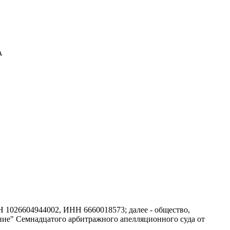
А
 1026604944002, ИНН 6660018573; далее - общество,
ение" Семнадцатого арбитражного апелляционного суда от