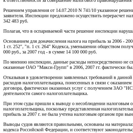
к ответственности за совершение налогового правонарушения о
Решением управления от 14.07.2010 N 741/10 указанное реше
заявителя. Инспекции предложено осуществить перерасчет нало
342 483 руб.
Полагая, что в оспариваемой части решение инспекции наруша
Основанием для доначисления налога на прибыль за 2006 - 20
1 ст. 252", "п. 1 ст. 264" Кодекса, уменьшении обществом пол
000 руб., за 2007 год - в сумме 14 100 000 руб.
По мнению инспекции, данные расходы непосредственно не св
оказанные ОАО "Макси-Групп" в 2006, 2007 гг. фактически 
Отказывая в удовлетворении заявленных требований в данной 
расходов налогоплательщика, понесенных в связи с оказанием
договора, фактически оказанных услуг с получением ЗАО "Н
деятельности самого налогоплательщика.
При этом суды пришли к выводу о несоблюдении налоговым ор
налогоплательщика, поскольку представленная налогоплательщ
прибыль за 2007 г. не была учтена налоговым органом при вы
Выводы судов являются правильными, основаны на материалах д
кодекса Российской Федерации, и соответствуют законодательс