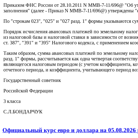
Приказом ФНС России от 28.10.2011 N ММВ-7-11/696@ "Об ут
заполнения" (далее - Приказ N ММВ-7-11/696@) утверждены "ф
По "строкам 023", "025" и "027 разд. 1" формы указываются су
Порядок исчисления авансовых платежей по земельному налогу
из налоговой базы и налоговой ставки в зависимости от возник
ст. 387", "391" и "395" Налогового кодекса, с применением к
Таким образом, сумма авансовых платежей по земельному налогу,
разд. 1" формы, рассчитывается как одна четвертая соответст
являющегося налоговым периодом (с учетом коэффициента, ко
отчетного периода, и коэффициента, учитывающего период во
Государственный советник
Российской Федерации
3 класса
С.Л.БОНДАРЧУК
Официальный курс евро и доллара на 05.08.2026 