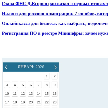
Глава ФНС Д.Егоров рассказал о первых итогах
Налоги для россиян в эмиграции: 7 ошибок, кот
Онлайнкасса для бизнеса: как выбрать, подключ
Регистрация ПО в реестре Минцифры: зачем нужн
ЯНВАРЬ 2026
1
2
3
4
5
6
7
8
9
10
11
12
13
14
15
16
17
18
19
20
21
22
23