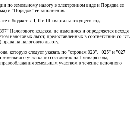
и по земельному налогу в электронном виде и Порядка ее
ма) и "Порядок" ее заполнения.
 в бюджет за I, II и III кварталы текущего года.
97" Налогового кодекса, не изменился и определяется исходя
етом налоговых льгот, предоставленных в соответствии со "ст.
 права на налоговую льготу.
ода, которую следует указать по "строкам 023", "025" и "027
 земельного участка по состоянию на 1 января года,
 правообладания земельным участком в течение неполного