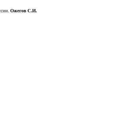
ссии.
Ожегов С.И.