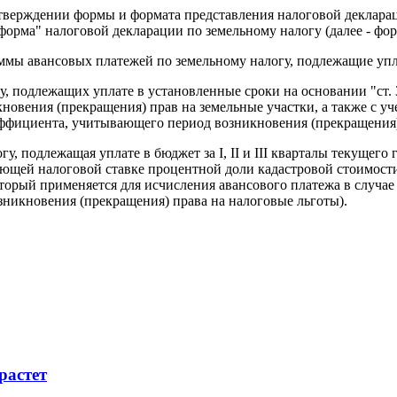
верждении формы и формата представления налоговой деклараци
орма" налоговой декларации по земельному налогу (далее - фор
ммы авансовых платежей по земельному налогу, подлежащие уплате
, подлежащих уплате в установленные сроки на основании "ст. 3
новения (прекращения) прав на земельные участки, а также с уч
оэффициента, учитывающего период возникновения (прекращения)
 подлежащая уплате в бюджет за I, II и III кварталы текущего г
вующей налоговой ставке процентной доли кадастровой стоимости
торый применяется для исчисления авансового платежа в случае
зникновения (прекращения) права на налоговые льготы).
растет