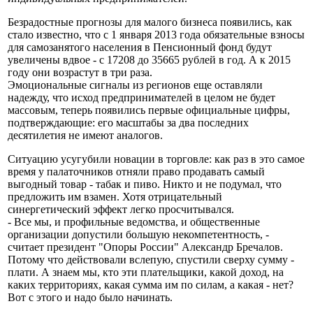
Безрадостные прогнозы для малого бизнеса появились, как
стало известно, что с 1 января 2013 года обязательные взносы
для самозанятого населения в Пенсионный фонд будут
увеличены вдвое - с 17208 до 35665 рублей в год. А к 2015
году они возрастут в три раза.
Эмоциональные сигналы из регионов еще оставляли
надежду, что исход предпринимателей в целом не будет
массовым, теперь появились первые официальные цифры,
подтверждающие: его масштабы за два последних
десятилетия не имеют аналогов.
Ситуацию усугубили новации в торговле: как раз в это самое
время у палаточников отняли право продавать самый
выгодный товар - табак и пиво. Никто и не подумал, что
предложить им взамен. Хотя отрицательный
синергетический эффект легко просчитывался.
- Все мы, и профильные ведомства, и общественные
организации допустили большую некомпетентность, -
считает президент "Опоры России" Александр Бречалов.
Потому что действовали вслепую, спустили сверху сумму -
плати. А знаем мы, кто эти плательщики, какой доход, на
каких территориях, какая сумма им по силам, а какая - нет?
Вот с этого и надо было начинать.