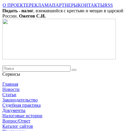
О ПРОЕКТЕ
РЕКЛАМА
ПАРТНЕРЫ
КОНТАКТЫ
RSS
Подать - налог
, взимавшийся с крестьян и мещан в царской
России.
Ожегов С.И.
Сервисы
Главная
Новости
Cтатьи
Законодательство
Судебная практика
Документы
Налоговые истории
Вопрос/Ответ
Каталог сайтов