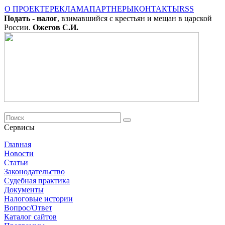
О ПРОЕКТЕ
РЕКЛАМА
ПАРТНЕРЫ
КОНТАКТЫ
RSS
Подать - налог
, взимавшийся с крестьян и мещан в царской
России.
Ожегов С.И.
Сервисы
Главная
Новости
Cтатьи
Законодательство
Судебная практика
Документы
Налоговые истории
Вопрос/Ответ
Каталог сайтов