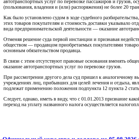
автотранспортных услуг по перевозке пассажиров и грузов,
(пользования, владения и (или) распоряжения) не более 20 тра
Как было установлено судом в ходе судебного разбирательства
этих товаров покупателям и стоимость доставки указывало от
вида предпринимательской деятельности — оказание автотранс
Отменяя решение суда первой инстанции и признавая недейств
обществом — продавцом приобретаемых покупателями товаров 
основным обязательством продавца.
В связи с этим отсутствуют правовые основания вменять общ
оказание автотранспортных услуг по перевозке грузов.
При рассмотрении другого дела суд пришел к аналогичному в
учреждениях лиц, прибывших для целей лечения и отдыха, яв
подлежат применению положения подпункта 12 пункта 2 стать
Следует, однако, иметь в виду, что с 01.01.2013 признание ка
переход на уплату названного налога осуществляется налогоп