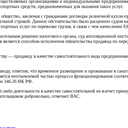
 осуществляемых организациями и индивидуальными предпринима
нспортных средств, предназначенных для оказания таких услуг.
, общество, заключая с гражданами договоры розничной купли-п
дельной строкой. Данное обстоятельство было расценено судом к
портных услуг по перевозке грузов, в связи с чем начисление
ительным решение налогового органа, суд апелляционной инстан
является способом исполнения обязательства продавца по перед
еству — продавцу в качестве самостоятельного вида предприним
ыводу, отметив, что временное размещение и проживание в сана
ляется неотъемлемой частью процесса функционирования соотве
и 346.26 НК РФ.
кой-либо деятельности в качестве самостоятельной не влечет пр
лательщиком добровольно, отмечает ВАС.