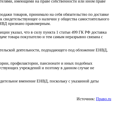
телями, имеющими на праве собственности или ином праве
родажи товаров, принимало на себя обязательство по доставке
ак свидетельствующее о наличии у общества самостоятельного
 ЕНВД признано правомерным.
ции указал, что в силу пункта 1 статьи 499 ГК РФ доставка
аче товара покупателю и тем самым неразрывно связана с
ательской деятельности, подпадающего под обложение ЕНВД,
тории, профилактории, пансионате и иных подобных
тствующих учреждений и поэтому в данном случае не
инудительное вменение ЕНВД, поскольку с указанной даты
Источник:
Право.ru