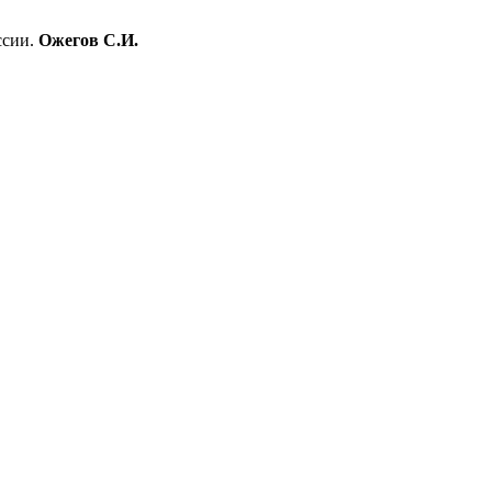
ссии.
Ожегов С.И.