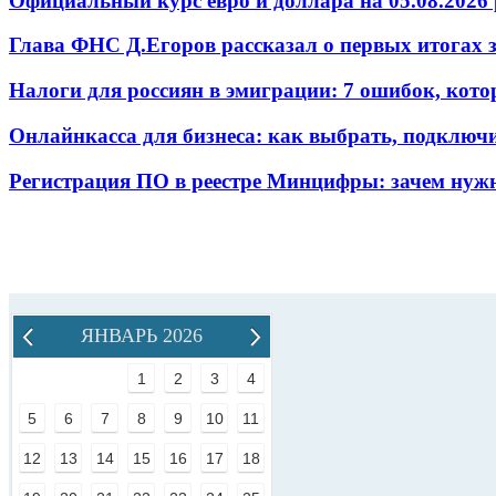
Официальный курс евро и доллара на 05.08.2026 
Глава ФНС Д.Егоров рассказал о первых итогах
Налоги для россиян в эмиграции: 7 ошибок, кот
Онлайнкасса для бизнеса: как выбрать, подключ
Регистрация ПО в реестре Минцифры: зачем нужн
ЯНВАРЬ 2026
1
2
3
4
5
6
7
8
9
10
11
12
13
14
15
16
17
18