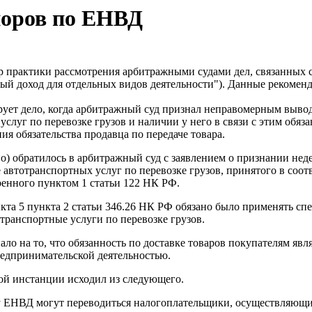
поров по ЕНВД
 практики рассмотрения арбитражными судами дел, связанных 
ный доход для отдельных видов деятельности"). Данные реком
рует дело, когда арбитражный суд признал неправомерным выво
слуг по перевозке грузов и наличии у него в связи с этим обяз
я обязательства продавца по передаче товара.
о) обратилось в арбитражный суд с заявлением о признании нед
автотранспортных услуг по перевозке грузов, принятого в соот
ренного пунктом 1 статьи 122 НК РФ.
кта 5 пункта 2 статьи 346.26 НК РФ обязано было применять с
транспортные услуги по перевозке грузов.
ло на то, что обязанность по доставке товаров покупателям явл
редпринимательской деятельностью.
вой инстанции исходил из следующего.
ту ЕНВД могут переводиться налогоплательщики, осуществляющи