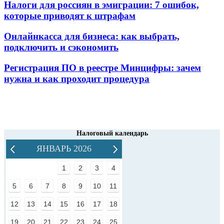
Налоги для россиян в эмиграции: 7 ошибок,
которые приводят к штрафам
Онлайнкасса для бизнеса: как выбрать,
подключить и сэкономить
Регистрация ПО в реестре Минцифры: зачем
нужна и как проходит процедура
Налоговый календарь
ЯНВАРЬ 2026
1
2
3
4
5
6
7
8
9
10
11
12
13
14
15
16
17
18
19
20
21
22
23
24
25