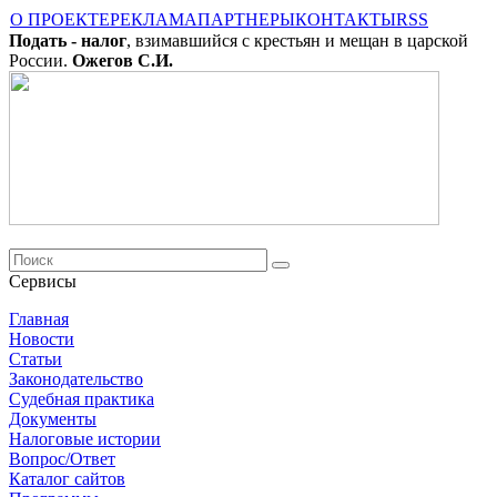
О ПРОЕКТЕ
РЕКЛАМА
ПАРТНЕРЫ
КОНТАКТЫ
RSS
Подать - налог
, взимавшийся с крестьян и мещан в царской
России.
Ожегов С.И.
Сервисы
Главная
Новости
Cтатьи
Законодательство
Судебная практика
Документы
Налоговые истории
Вопрос/Ответ
Каталог сайтов