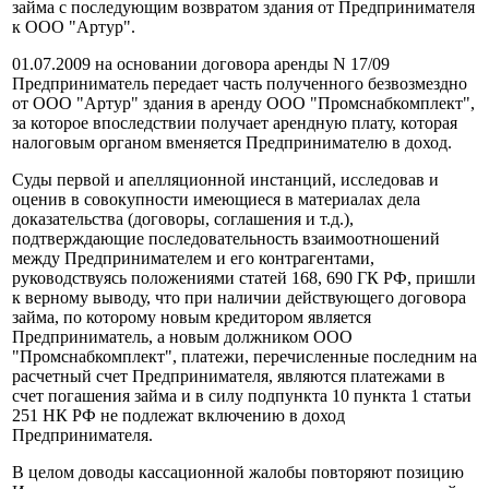
займа с последующим возвратом здания от Предпринимателя
к ООО "Артур".
01.07.2009 на основании договора аренды N 17/09
Предприниматель передает часть полученного безвозмездно
от ООО "Артур" здания в аренду ООО "Промснабкомплект",
за которое впоследствии получает арендную плату, которая
налоговым органом вменяется Предпринимателю в доход.
Суды первой и апелляционной инстанций, исследовав и
оценив в совокупности имеющиеся в материалах дела
доказательства (договоры, соглашения и т.д.),
подтверждающие последовательность взаимоотношений
между Предпринимателем и его контрагентами,
руководствуясь положениями статей 168, 690 ГК РФ, пришли
к верному выводу, что при наличии действующего договора
займа, по которому новым кредитором является
Предприниматель, а новым должником ООО
"Промснабкомплект", платежи, перечисленные последним на
расчетный счет Предпринимателя, являются платежами в
счет погашения займа и в силу подпункта 10 пункта 1 статьи
251 НК РФ не подлежат включению в доход
Предпринимателя.
В целом доводы кассационной жалобы повторяют позицию