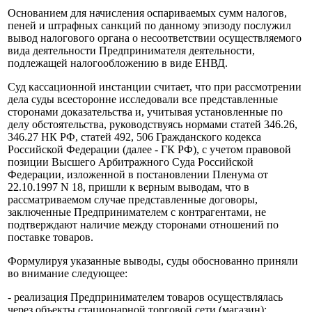
Основанием для начисления оспариваемых сумм налогов,
пеней и штрафных санкций по данному эпизоду послужил
вывод налогового органа о несоответствии осуществляемого
вида деятельности Предпринимателя деятельности,
подлежащей налогообложению в виде ЕНВД.
Суд кассационной инстанции считает, что при рассмотрении
дела суды всесторонне исследовали все представленные
сторонами доказательства и, учитывая установленные по
делу обстоятельства, руководствуясь нормами статей 346.26,
346.27 НК РФ, статей 492, 506 Гражданского кодекса
Российской Федерации (далее - ГК РФ), с учетом правовой
позиции Высшего Арбитражного Суда Российской
Федерации, изложенной в постановлении Пленума от
22.10.1997 N 18, пришли к верным выводам, что в
рассматриваемом случае представленные договоры,
заключенные Предпринимателем с контрагентами, не
подтверждают наличие между сторонами отношений по
поставке товаров.
Формулируя указанные выводы, суды обоснованно приняли
во внимание следующее:
- реализация Предпринимателем товаров осуществлялась
через объекты стационарной торговой сети (магазин);