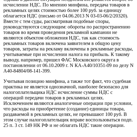
исчислении НДС. По мнению минфина, передача товаров в
рекламных целях стоимостью более 100 руб. за единицу
облагается НДС (письмо от 04.06.2013 N 03-03-06/2/20320).
Вместе с тем суды, рассматривая подобные споры,
руководствуются следующим: обороты по распространению
товаров во время проведения рекламной кампании не
являются объектом обложения НДС, так как стоимость
рекламных товаров включена заявителем в общую цену
товаров, затраты на рекламу включены в рекламные расходы,
учитываемые при исчислении налога на прибыль. К такому
выводу, например, пришел ФАС Московского округа в
постановлении от 06.10.2009 г. N КА-А40/10351-09 по делу N
А40-84804/08-141-399.
Учитывая позицию минфина, а также тот факт, что судебная
практика не является однозначной, наиболее безопасно для
налогоплательщика НДС исчисление суммы НДС с
операций передачи товаров в рекламных целях.
Исключением являются аналогичные операции при условии,
что расходы на приобретение (создание) единицы товара,
раздаваемой в рекламных целях, не превышают 100 руб. В
этом случае налогоплательщик вправе воспользоваться подп.
25 п. 3 ст. 149 НК РФ и не облагать НДС такие операции.