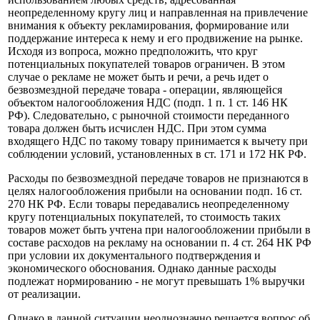
неопределенному кругу лиц и направленная на привлечение
внимания к объекту рекламирования, формирование или
поддержание интереса к нему и его продвижение на рынке.
Исходя из вопроса, можно предположить, что круг
потенциальных покупателей товаров ограничен. В этом
случае о рекламе не может быть и речи, а речь идет о
безвозмездной передаче товара - операции, являющейся
объектом налогообложения НДС (подп. 1 п. 1 ст. 146 НК
РФ). Следовательно, с рыночной стоимости переданного
товара должен быть исчислен НДС. При этом сумма
входящего НДС по такому товару принимается к вычету при
соблюдении условий, установленных в ст. 171 и 172 НК РФ.
Расходы по безвозмездной передаче товаров не признаются в
целях налогообложения прибыли на основании подп. 16 ст.
270 НК РФ. Если товары передавались неопределенному
кругу потенциальных покупателей, то стоимость таких
товаров может быть учтена при налогообложении прибыли в
составе расходов на рекламу на основании п. 4 ст. 264 НК РФ
при условии их документального подтверждения и
экономического обоснования. Однако данные расходы
подлежат нормированию - не могут превышать 1% выручки
от реализации.
Однако в данной ситуации неоднозначно решается вопрос об