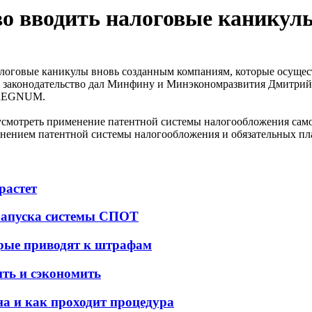
во вводить налоговые каникул
алоговые каникулы вновь созданным компаниям, которые осущес
 в законодательство дал Минфину и Минэкономразвития Дмитрий
А REGNUM.
дусмотреть применение патентной системы налогообложения сам
именением патентной системы налогообложения и обязательных п
растет
 запуска системы СПОТ
орые приводят к штрафам
ить и сэкономить
а и как проходит процедура