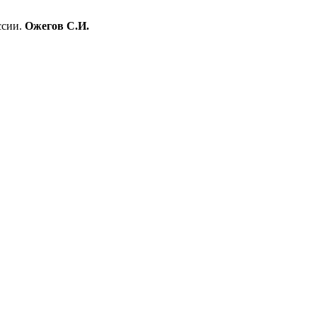
ссии.
Ожегов С.И.