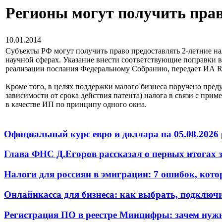
Регионы могут получить пра
10.01.2014
Субъекты РФ могут получить право предоставлять 2-летние н
научной сферах. Указание внести соответствующие поправки
реализации послания Федеральному Собранию, передает И
Кроме того, в целях поддержки малого бизнеса поручено пре
зависимости от срока действия патента) налога в связи с пр
в качестве ИП по принципу одного окна.
Официальный курс евро и доллара на 05.08.2026 
Глава ФНС Д.Егоров рассказал о первых итогах
Налоги для россиян в эмиграции: 7 ошибок, кот
Онлайнкасса для бизнеса: как выбрать, подключ
Регистрация ПО в реестре Минцифры: зачем нужн