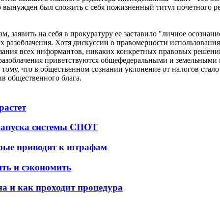
р вынужден был сложить с себя пожизненный титул почетного ре
, заявить на себя в прокуратуру ее заставило "личное осознани
рах разоблачения. Хотя дискуссии о правомерности использовани
казания всех информантов, никаких конкретных правовых решен
м разоблачения приветствуются общефедеральными и земельным
ому, что в общественном сознании уклонение от налогов стало а
в общественного блага.
растет
 запуска системы СПОТ
орые приводят к штрафам
ить и сэкономить
а и как проходит процедура