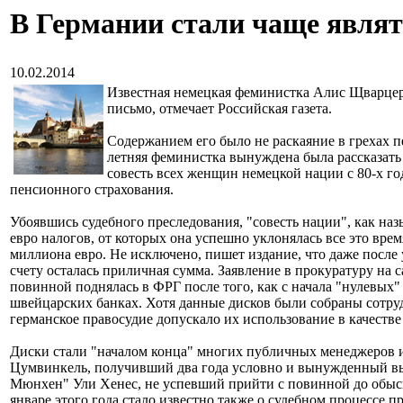
В Германии стали чаще являт
10.02.2014
Известная немецкая феминистка Алис Щварцер,
письмо, отмечает Российская газета.
Содержанием его было не раскаяние в грехах 
летняя феминистка вынуждена была рассказать
совесть всех женщин немецкой нации с 80-х го
пенсионного страхования.
Убоявшись судебного преследования, "совесть нации", как на
евро налогов, от которых она успешно уклонялась все это вре
миллиона евро. Не исключено, пишет издание, что даже после 
счету осталась приличная сумма. Заявление в прокуратуру на 
повинной поднялась в ФРГ после того, как с начала "нулевых
швейцарских банках. Хотя данные дисков были собраны сотруд
германское правосудие допускало их использование в качестве 
Диски стали "началом конца" многих публичных менеджеров и
Цумвинкель, получивший два года условно и вынужденный вып
Мюнхен" Ули Хенес, не успевший прийти с повинной до обыск
январе этого года стало известно также о судебном процессе 