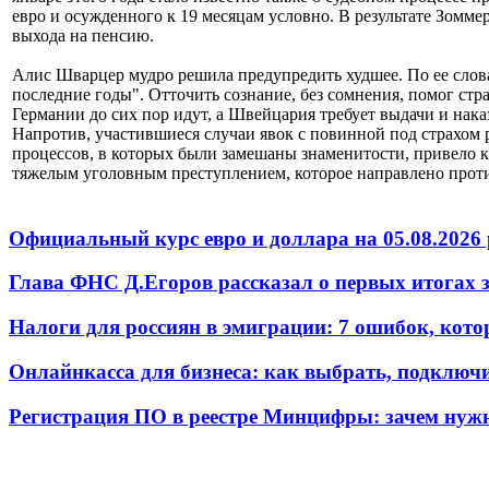
евро и осужденного к 19 месяцам условно. В результате Зомме
выхода на пенсию.
Алис Шварцер мудро решила предупредить худшее. По ее словам
последние годы". Отточить сознание, без сомнения, помог ст
Германии до сих пор идут, а Швейцария требует выдачи и на
Напротив, участившиеся случаи явок с повинной под страхо
процессов, в которых были замешаны знаменитости, привело к т
тяжелым уголовным преступлением, которое направлено проти
Официальный курс евро и доллара на 05.08.2026 
Глава ФНС Д.Егоров рассказал о первых итогах
Налоги для россиян в эмиграции: 7 ошибок, кот
Онлайнкасса для бизнеса: как выбрать, подключ
Регистрация ПО в реестре Минцифры: зачем нужн