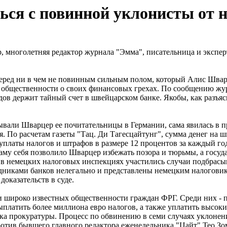
ься с повинной уклонисты от 
 многолетняя редактор журнала "Эмма", писательница и экспер
перед ни в чем не повинным сильным полом, который Алис Шварц
 общественности о своих финансовых грехах. По сообщению жур
дов держит тайный счет в швейцарском банке. Якобы, как разъясн
зывали Шварцер ее почитательницы в Германии, сама явилась в 
мя. По расчетам газеты "Тац. Ди Тагесцайтунг", сумма денег на
уплаты налогов и штрафов в размере 12 процентов за каждый го
саму себя позволило Шварцер избежать позора и тюрьмы, а госу
" в немецких налоговых инспекциях участились случаи подбрасы
никами банков нелегально и представлены немецким налоговика
доказательств в суде.
 широко известных общественности граждан ФРГ. Среди них - п
латить более миллиона евро налогов, а также уплатить высоки
а прокуратуры. Процесс по обвинению в семи случаях уклонени
против бывшего главного редактора еженедельника "Цайт" Тео З