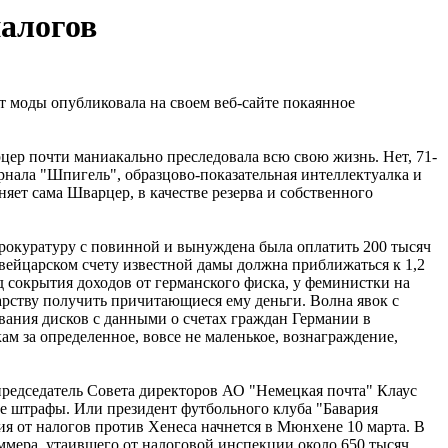
налогов
т моды опубликовала на своем веб-сайте покаянное
ер почти маниакально преследовала всю свою жизнь. Нет, 71-
нала "Шпигель", образцово-показательная интеллектуалка и
яет сама Шварцер, в качестве резерва и собственного
прокуратуру с повинной и вынуждена была оплатить 200 тысяч
 швейцарском счету известной дамы должна приближаться к 1,2
д сокрытия доходов от германского фиска, у феминистки на
дарству получить причитающиеся ему деньги. Волна явок с
вания дисков с данными о счетах граждан Германии в
м за определенное, вовсе не маленькое, вознаграждение,
редседатель Совета директоров АО "Немецкая почта" Клаус
е штрафы. Или президент футбольного клуба "Бавария
я от налогов против Хенеса начнется в Мюнхене 10 марта. В
оммера, утаившего от налоговой инспекции около 650 тысяч