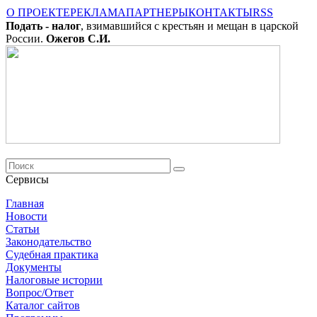
О ПРОЕКТЕ
РЕКЛАМА
ПАРТНЕРЫ
КОНТАКТЫ
RSS
Подать - налог
, взимавшийся с крестьян и мещан в царской
России.
Ожегов С.И.
Сервисы
Главная
Новости
Cтатьи
Законодательство
Судебная практика
Документы
Налоговые истории
Вопрос/Ответ
Каталог сайтов