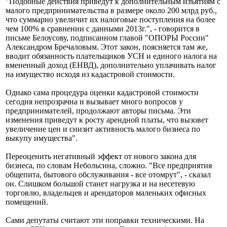
"Подобные действия приведут к дополнительным изъятиям с
малого предпринимательства в размере около 200 млрд руб.,
что суммарно увеличит их налоговые поступления на более
чем 100% в сравнении с данными 2013г.", - говорится в
письме Белоусову, подписанном главой "ОПОРЫ России"
Александром Бречаловым. Этот закон, поясняется там же,
вводит обязанность плательщиков УСН и единого налога на
вмененный доход (ЕНВД), дополнительно уплачивать налог
на имущество исходя из кадастровой стоимости.
Однако сама процедура оценки кадастровой стоимости
сегодня непрозрачна и вызывает много вопросов у
предпринимателей, продолжают авторы письма. Эти
изменения приведут к росту арендной платы, что вызовет
увеличение цен и снизит активность малого бизнеса по
выкупу имущества".
Переоценить негативный эффект от нового закона для
бизнеса, по словам Небольсина, сложно. "Все предприятия
общепита, бытового обслуживания - все отомрут", - сказал
он. Слишком большой станет нагрузка и на несетевую
торговлю, владельцев и арендаторов маленьких офисных
помещений.
Сами депутаты считают эти поправки техническими. На