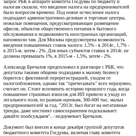
запрос РБК в аппарате комитета Госдумы по бюджету и
налогам сказали, что введение налога на предпринимателей
было вопросом времени. Под новое исчисление налога
подпадают административно-деловые и торговые центры,
нежилые помещения, предусматривающие размещение
офисов, объектов общественного питания и бытового
обслуживания и недвижимость иностранных организаций,
напомнили там. Для Москвы предусмотрена возможность
введения повышенных ставок налога: 1,5% - в 2014г., 1,7% -
в 2015-м, затем - 2%. Для иных субъектов ставки в 2014г. не
должны превышать 1%, в 2015-м - 1,5%, затем - 2%.
Александр Бречалов предположил в разговоре с РБК, что
депутаты такими общими подходами к малому бизнесу
борются с фиктивной перерегистрацией, уходом от
налогообложения, однако так "причесывать" всех неразумно,
считает он. Стоит вспомнить историю прошлого года, когда
повышение страховых взносов для ИП привело к уходу из
легального поля, по разным оценкам, 300-600 тыс. малых
предпринимателей за год. "2013г. был богат на негативные
тренды, даже инстинкт самосохранения подсказывает:
давайте пообсуждаем", - недоумевает Бречалов.
Документ был внесен в конце декабря группой депутатов
бюджетного комитета Госдумы, включая главу комитета