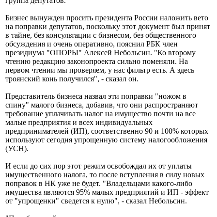
группа депутатов.
Бизнес вынужден просить президента России наложить вето
на поправки депутатов, поскольку этот документ был принят
в тайне, без консультации с бизнесом, без общественного
обсуждения и очень оперативно, пояснил РБК член
президиума "ОПОРЫ" Алексей Небольсин. "Ко второму
чтению редакцию законопроекта сильно поменяли. На
первом чтении мы проверяем, у нас фильтр есть. А здесь
троянский конь получился", - сказал он.
Представитель бизнеса назвал эти поправки "ножом в
спину" малого бизнеса, добавив, что они распространяют
требование уплачивать налог на имущество почти на все
малые предприятия и всех индивидуальных
предпринимателей (ИП), соответственно 90 и 100% которых
используют сегодня упрощенную систему налогообложения
(УСН).
И если до сих пор этот режим освобождал их от уплаты
имущественного налога, то после вступления в силу новых
поправок в НК уже не будет. "Владельцами какого-либо
имущества являются 95% малых предприятий и ИП - эффект
от "упрощенки" сведется к нулю", - сказал Небольсин.